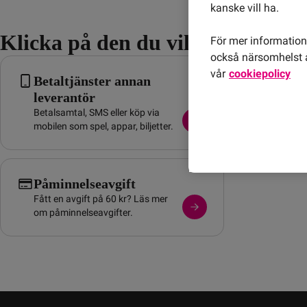
kanske vill ha.
Klicka på den du vill läsa mer o
För mer information 
också närsomhelst å
vår
cookiepolicy
Betaltjänster annan
Ändrin
leverantör
abonn
Betalsamtal, SMS eller köp via
Ändringar
mobilen som spel, appar, biljetter.
synas på 
Påminnelseavgift
Fått en avgift på 60 kr? Läs mer
om påminnelseavgifter.