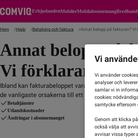
Erbjudanden
Mobiler
Mobilabonnemang
Bredband
Hem
Hjalp
Betalning och faktura
Annat belopp på fakturan? Vi f
Annat belopp på f
Vi använde
Vi förklarar!
Vi använder cookies 
analyser och levere
Ibland kan fakturabeloppet vara högre eller lägre ä
samlar vi in inform
cookies: nödvändiga,
Betaltjänster
samtycke eftersom d
Utlandskostnader
Ändringar i abonnemanget
Genom att klicka på 
också välja att avv
avvisar vissa typer 