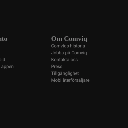
nto
Om Comviq
Comviqs historia
Jobba på Comviq
oid
Kontakta oss
i appen
Press
Tillgänglighet
Mobilåterförsäljare