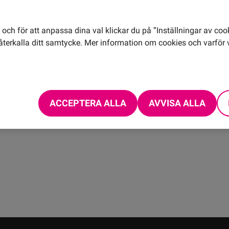
m
och för att anpassa dina val klickar du på ”Inställningar av coo
terkalla ditt samtycke. Mer information om cookies och varför v
gar i ditt
Överlåtit ett
emang
mobilabonnemang
 i ditt abonnemang kan
Har du gjort en överlåtelse 
fakturan. Läs mer här!
synas på fakturan. Vi förkla
ACCEPTERA ALLA
AVVISA ALLA