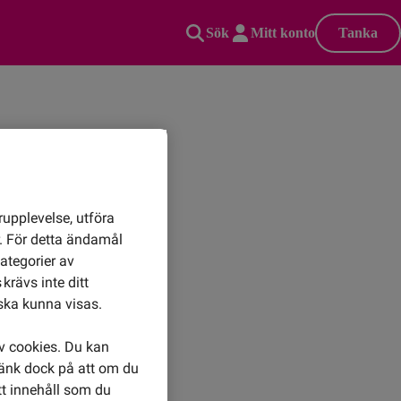
Sök
Mitt konto
Tanka
rupplevelse, utföra
r. För detta ändamål
ategorier av
krävs inte ditt
ska kunna visas.
av cookies. Du kan
Tänk dock på att om du
tt innehåll som du