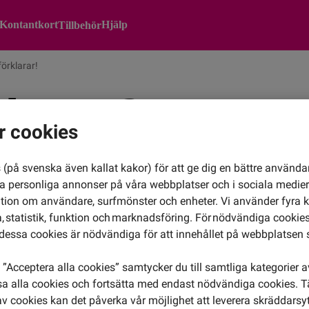
Kontantkort
Hjälp
Tillbehör
örklarar!
akturan?
r cookies
(på svenska även kallat kakor) för att ge dig en bättre använda
ra personliga annonser på våra webbplatser och i sociala medie
n vanligt. Här har vi samlat
ation om användare, surfmönster och enheter. Vi använder fyra k
 statistik, funktion och marknadsföring. För nödvändiga cookies 
essa cookies är nödvändiga för att innehållet på webbplatsen 
”Acceptera alla cookies” samtycker du till samtliga kategorier 
isa alla cookies och fortsätta med endast nödvändiga cookies. 
av cookies kan det påverka vår möjlighet att leverera skräddarsy