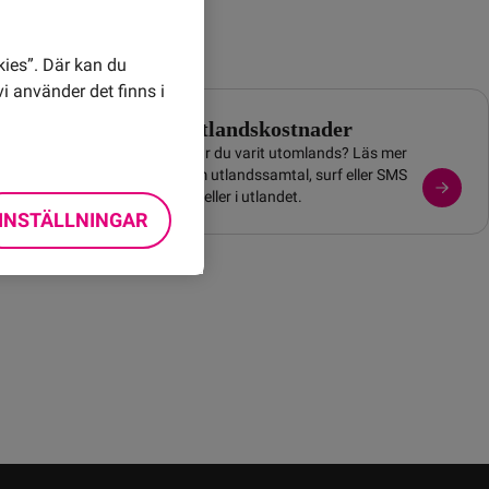
kies”. Där kan du
i använder det finns i
Utlandskostnader
Har du varit utomlands? Läs mer
om utlandssamtal, surf eller SMS
kan det
till eller i utlandet.
rar!
INSTÄLLNINGAR