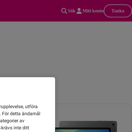
Sök
Mitt konto
Tanka
rupplevelse, utföra
r. För detta ändamål
ategorier av
krävs inte ditt