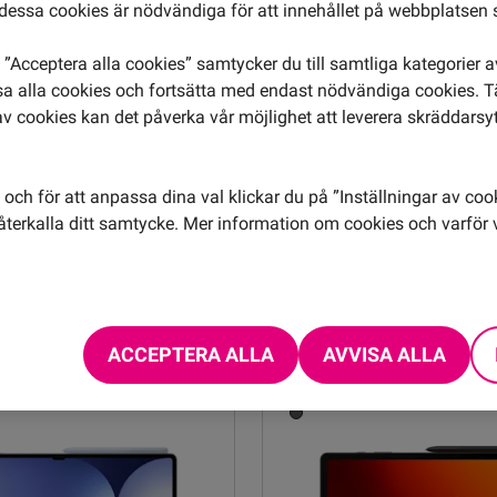
essa cookies är nödvändiga för att innehållet på webbplatsen 
”Acceptera alla cookies” samtycker du till samtliga kategorier 
isa alla cookies och fortsätta med endast nödvändiga cookies. 
av cookies kan det påverka vår möjlighet att leverera skräddarsy
Samsung
och för att anpassa dina val klickar du på ”Inställningar av coo
 S10 Lite 5G
Galaxy Tab A11+ 5G
terkalla ditt samtycke. Mer information om cookies och varför v
ån
108 kr/mån
Grå
Beställ
Beställ
ACCEPTERA ALLA
AVVISA ALLA
Kampanj
Kampanj