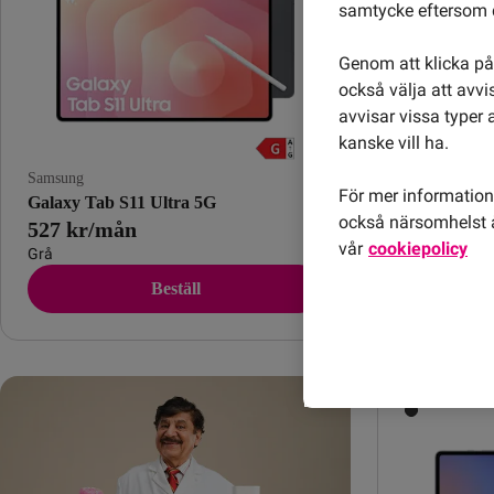
samtycke eftersom d
Genom att klicka på 
också välja att avv
avvisar vissa typer 
kanske vill ha.
Samsung
Samsung
För mer information 
Galaxy Tab S11 Ultra 5G
Galaxy Tab
också närsomhelst å
527 kr/mån
160 kr/m
vår
cookiepolicy
Grå
Grå
Beställ