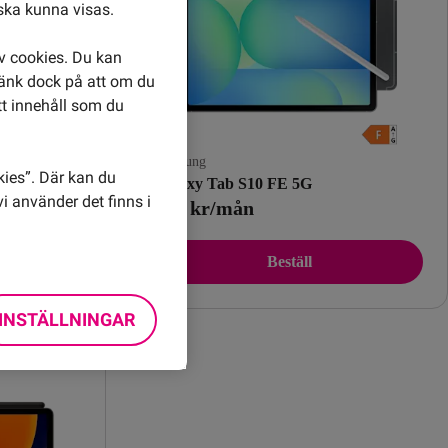
ska kunna visas.
av cookies. Du kan
Tänk dock på att om du
tt innehåll som du
Samsung
kies”. Där kan du
Galaxy Tab S10 FE 5G
i använder det finns i
244 kr/mån
Grå
Beställ
INSTÄLLNINGAR