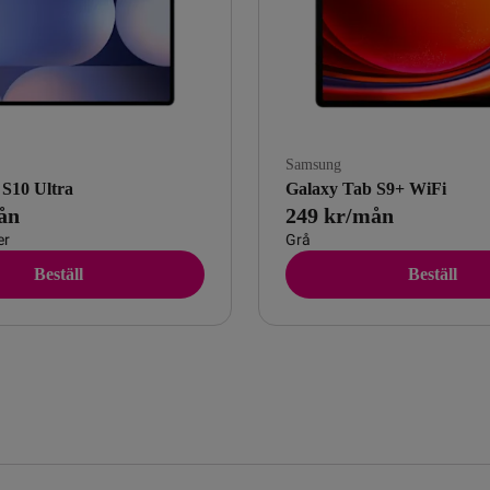
Samsung
 S10 Ultra
Galaxy Tab S9+ WiFi
ån
249 kr/mån
er
Grå
Beställ
Beställ