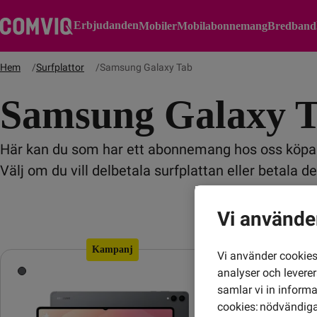
Erbjudanden
Mobiler
Mobilabonnemang
Bredband
Hem
Surfplattor
Samsung Galaxy Tab
Samsung Galaxy 
Här kan du som har ett abonnemang hos oss köpa
Välj om du vill delbetala surfplattan eller betala de
Vi använde
Kampanj
Vi använder cookies 
analyser och levere
samlar vi in inform
cookies: nödvändiga,