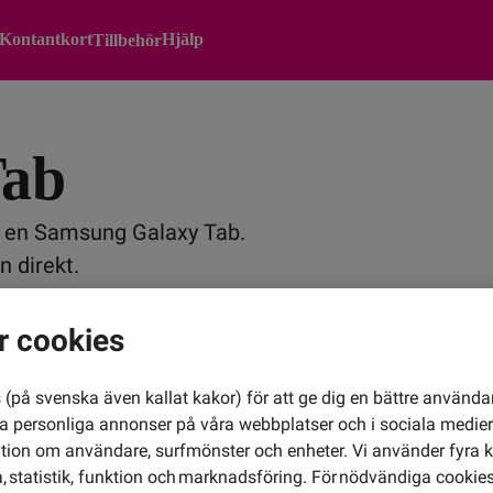
Kontantkort
Hjälp
Tillbehör
Tab
 en Samsung Galaxy Tab.
n direkt.
r cookies
Kampanj
(på svenska även kallat kakor) för att ge dig en bättre använda
ra personliga annonser på våra webbplatser och i sociala medie
ation om användare, surfmönster och enheter. Vi använder fyra k
 statistik, funktion och marknadsföring. För nödvändiga cookies 