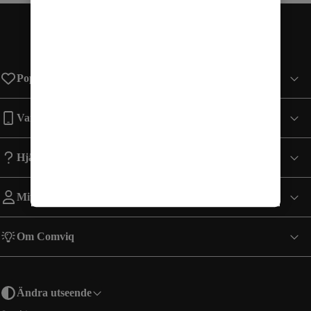
Populära sidor
Varumärken
Hjälp
Mitt Konto
Om Comviq
Ändra utseende