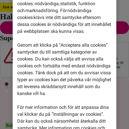
cookies: nödvändiga, statistik, funktion
Just nu! Dubbel surf för alltid
och marknadsföring. För nödvändiga
Halva priset. Dubbla surfen.
cookies krävs inte ditt samtycke eftersom
dessa cookies är nödvändiga för att innehållet
Mobilabonnemang från 59 kr/mån
på webbplatsen ska kunna visas.
Superdeals på mobiler
Genom att klicka på ”Acceptera alla cookies”
Att låna kostar pengar!
samtycker du till samtliga kategorier av
Om du inte kan betala tillbaka skulden i tid riskerar du en
cookies. Du kan också välja att avvisa alla
betalningsanmärkning. Det kan leda till svårigheter att få hyra
bostad, teckna abonnemang och få nya lån. För stöd, vänd dig till
cookies och fortsätta med endast nödvändiga
budget- och skuldrådgivningen i din kommun. Kontaktuppgifter
finns på
konsumentverket.se
.
cookies. Tänk dock på att om du avvisar vissa
Nyhet!
Månadens iPhone
typer av cookies kan det påverka vår möjlighet
att leverera skräddarsytt innehåll som du
kanske vill ha.
För mer information och för att anpassa dina
val klickar du på ”Inställningar av cookies”.
Där kan du också närsomhelst återkalla ditt
Buds4 Pro ingår
samtycke. Mer information om cookies och