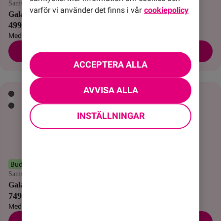
Samsung
Apple
varför vi använder det finns i vår
cookiepolicy
Galaxy Z Flip8
iPhone 17
499 kr/mån
519 kr/mån
Med abonnemang
Med abonnemang
Beställ
Beställ
ACCEPTERA ALLA
Nyhet!
Månadens mobil
AVVISA ALLA
INSTÄLLNINGAR
Buds4 Pro ingår
Samsung
Samsung
Galaxy Z Fold8 Ultra
Galaxy S26
749 kr/mån
399 kr/mån
Med abonnemang
Med abonnemang