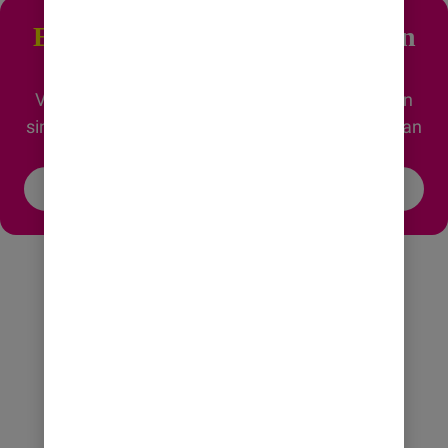
Extra rabatt
när du byter in din
mobil
Våra kunder sparar i snitt 1600 kr när de byter in
sin gamla mobil mot en ny. Se vilken rabatt du kan
få!
Räkna ut din rabatt