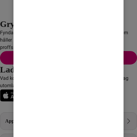
Grymma deals på iPhone
Fynda din nya Apple iPhone! Slitstark design, batteritid som 
håller länge och ett kraftfullt kamerasystem för bilder i 
proffsklass.
Se alla iPhones
Ladda ner vår app!
Vad kostar det? Hur mycket surf har jag kvar? Hur ringer jag
utomlands? Med Comviqs app får du full koll.
Populärt hos Comviq
Apple iPhone