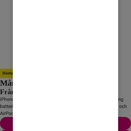
Hörlurar på köpet
Månadens iPhone
Från 519 kr/mån med abonnemang
iPhone 17 – kraftfull prestanda med effektivt A19-chip, lång 
batteritid och grym kamera. Just nu till riktigt schysst pris och 
AirPods 4 på köpet!
Skaffa iPhone 17