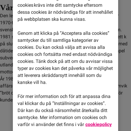
cookies krävs inte ditt samtycke eftersom
Vår grundare Jan Stenbeck
dessa cookies är nödvändiga för att innehållet
Den legendariska entreprenören Jan Stenbeck hade under 
på webbplatsen ska kunna visas.
1970-talet som uttalad strategi att bryta upp de rådande 
svenska monopolen, bland annat inom media och telekom. 
Genom att klicka på ”Acceptera alla cookies”
1981 startade han därför Comvik (som då stavades med ett k 
samtycker du till samtliga kategorier av
på slutet) och började utmana statliga Televerket genom, med 
cookies. Du kan också välja att avvisa alla
dåtidens mått mätt, innovativa erbjudanden som till exempel 
cookies och fortsätta med endast nödvändiga
subventionerade mobiltelefoner, kraftigt sänkta priser till 
cookies. Tänk dock på att om du avvisar vissa
utlandet och fria samtal under kvällar och helger. Comvik 
typer av cookies kan det påverka vår möjlighet
mottogs väl och antalet kunder växte snabbt.
att leverera skräddarsytt innehåll som du
År 1987 utsågs Comvik till Bästa Tjänsteföretag av 
kanske vill ha.
affärstidningen Dagens Industri med motiveringen att Comvik 
”bröt det rådande monopolet och introducerade valfrihet för 
För mer information och för att anpassa dina
kunderna”.
val klickar du på ”Inställningar av cookies”.
Där kan du också närsomhelst återkalla ditt
samtycke. Mer information om cookies och
varför vi använder det finns i vår
cookiepolicy