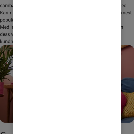
samband med det tog man även fram reklamkonceptet med 
Karim och Krister som sedan dess utvecklats till ett av de mest 
populära i Sverige.
Med ledorden Billigt, Enkelt och Schysst har Comviq sedan 
dess vuxit snabbt – mycket tack vare en ständigt ökande 
kundnöjdhet.