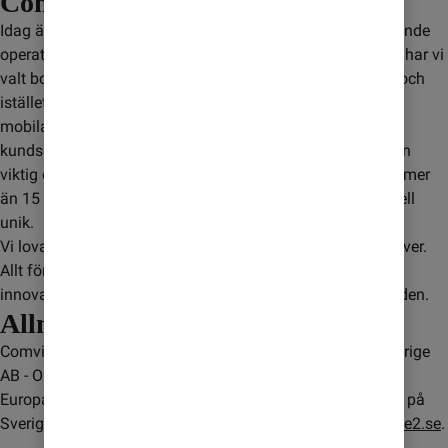
Comviq idag
Idag är Comviq en av Sveriges största och snabbast växande 
operatörer. För att kunna hålla låga priser för våra kunder har vi 
valt bort kostsam infrastruktur som egna fysiska butiker och 
istället satsat på en stark digital närvaro. Våra 
mobilabonnemang säljs uteslutande online och via vår 
kundservice. Samtidigt fortsätter kontantkorten att vara en 
viktig del av vår affär och vårt goda samarbete med våra mer 
än 15 000 återförsäljare bidrar till att göra vår affärsmodell 
unik.
Vi lovar att fortsätta utmana givna sanningar även framöver. 
Allt för att fortsätta erbjuda våra kunder de bästa, mest 
innovativa och prisvärda telefoni-lösningarna på marknaden.
Allmänt
Comviq är ett varumärke som marknadsförs av Tele2 Sverige
AB - Organisationsnummer 556267-5164. Tele2 är en av
Europas snabbast växande telekomoperatörer med fokus på
Sverige och Baltikum. För mer information besök
www.tele2.se
.