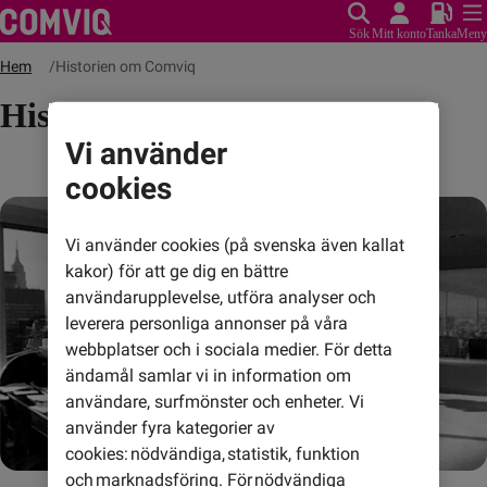
Sök
Mitt konto
Tanka
Meny
Hem
Historien om Comviq
Historien om Comviq
Vi använder
cookies
Vi använder cookies (på svenska även kallat
kakor) för att ge dig en bättre
användarupplevelse, utföra analyser och
leverera personliga annonser på våra
webbplatser och i sociala medier. För detta
ändamål samlar vi in information om
användare, surfmönster och enheter. Vi
använder fyra kategorier av
cookies: nödvändiga, statistik, funktion
och marknadsföring. För nödvändiga