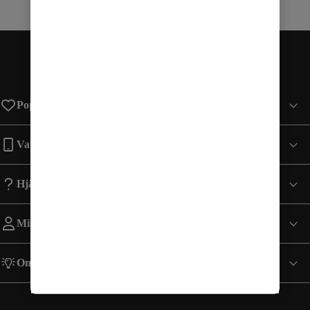
Populära sidor
Varumärken
Hjälp
Mitt Konto
Om Comviq