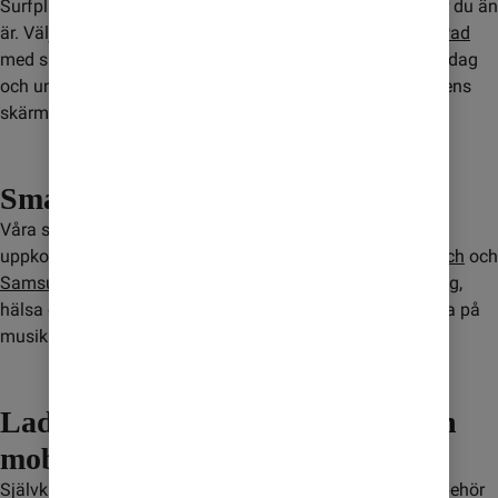
Surfplattor gör det enkelt att streama, jobba och surfa var du än
är. Välj mellan
iPad
,
Samsung Galaxy Tab
eller
OnePlus Pad
med snabb prestanda och smarta funktioner för både vardag
och underhållning. Perfekt till dig eller ditt barn när mobilens
skärm inte riktigt räcker till.
Smartwatch med eSIM
Våra smartwatches med eSIM gör det enkelt att vara
uppkopplad direkt från handleden. Välj mellan
Apple Watch
och
Samsung Galaxy Watch
med smarta funktioner för träning,
hälsa och vardag. Ring, svara på meddelanden och lyssna på
musik utan att alltid ha mobilen med dig.
Laddare, skal och hörlurar till din
mobil
Självklart ska du kunna köpa laddare, skal eller andra tillbehör