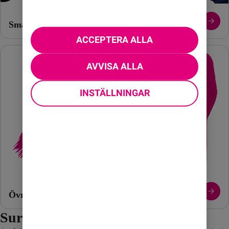
Smartwatch
ACCEPTERA ALLA
AVVISA ALLA
INSTÄLLNINGAR
Övriga tillbehör
Surfplattor