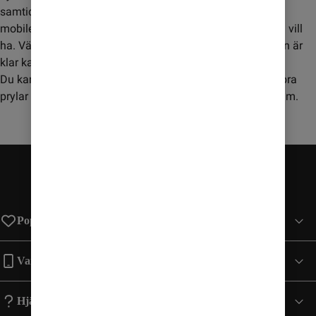
samtidigt som du köper mobil på comviq.se. Till de flesta
mobiler finns det utvalda tillbehör som passar just den du vill
ha. Välj först vilken
mobil
du vill köpa. Innan beställningen är
klar kan du enkelt lägga till de tillbehör du vill ha.
Du kan också besöka vår
tillbehörsshop
med massor av bra
prylar som till exempel laddare, skal, hörlurar, högtalare mm.
Populära sidor
Varumärken
Hjälp