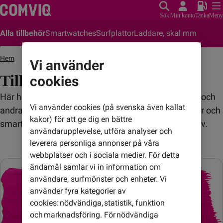
Sök
Mitt konto
Tanka
Meny
Alla tillbehör
Smartwatches
Surfplattor
Laddare, skal mm
Hem
Tillbehör
Vi använder
Tillbehör
cookies
Här hittar du tillbehör till mobilen som skal, laddare och
Vi använder cookies (på svenska även kallat
andra smarta prylar. Spana också in våra surfplattor och
kakor) för att ge dig en bättre
smartwatches för ett enklare och mer uppkopplat liv.
användarupplevelse, utföra analyser och
leverera personliga annonser på våra
webbplatser och i sociala medier. För detta
ändamål samlar vi in information om
användare, surfmönster och enheter. Vi
använder fyra kategorier av
cookies: nödvändiga, statistik, funktion
och marknadsföring. För nödvändiga