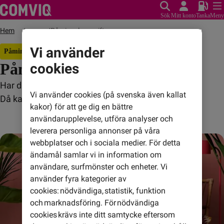
Sök
Mitt konto
Tanka
Meny
Hem
Påminnelseavgift
• • •
Vi använder
Påminnelseavgift? Vi förklarar!
Påminnelseavgift
cookies
Har du fått en avgift på 60 kronor på din faktura?
Vi använder cookies (på svenska även kallat
Då kan du ha fått en påminnelseavgift.
kakor) för att ge dig en bättre
användarupplevelse, utföra analyser och
leverera personliga annonser på våra
webbplatser och i sociala medier. För detta
ändamål samlar vi in information om
användare, surfmönster och enheter. Vi
använder fyra kategorier av
cookies: nödvändiga, statistik, funktion
och marknadsföring. För nödvändiga
cookies krävs inte ditt samtycke eftersom