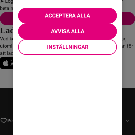
➤ Logga in på Mitt konto för att betala eller kontrollera din 
betalningsstatus.
ACCEPTERA ALLA
Mitt konto
Ladda ner vår app!
AVVISA ALLA
Vad kostar det? Hur mycket surf har jag kvar? Hur ringer jag
utomlands? Med Comviqs app får du full koll. Klicka nedan för
INSTÄLLNINGAR
att ladda ner den redan nu!
Populära sidor