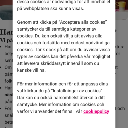
dessa cookies är nödvändiga för att innehållet
på webbplatsen ska kunna visas.
Genom att klicka på ”Acceptera alla cookies”
samtycker du till samtliga kategorier av
Har du inte betalat fakturan i tid?
cookies. Du kan också välja att avvisa alla
Vi påminner dig, kompis!
cookies och fortsätta med endast nödvändiga
Har du fått en påminnelseavgift på 60 kronor på din faktura 
cookies. Tänk dock på att om du avvisar vissa
betyder det att du betalade in 
förra månadens
 faktura för 
typer av cookies kan det påverka vår möjlighet
sent.
att leverera skräddarsytt innehåll som du
Om inte fakturan betalats på förfallodatumet skickas ett 
kanske vill ha.
påminnelse-SMS och ett påminnelsebrev skickas till din 
folkbokföringsadress.
För mer information och för att anpassa dina
Har du fått ett påminnelse-SMS betyder det att du på 
val klickar du på ”Inställningar av cookies”.
nästkommande faktura
 kommer bli debiterad en 
Där kan du också närsomhelst återkalla ditt
påminnelseavgift.
samtycke. Mer information om cookies och
För att betala en faktura som förfallit gör du det enklast och 
varför vi använder det finns i vår
cookiepolicy
snabbast på Mitt konto via 
kontokort
 eller 
Swish
, 
betalningen når oss då inom 15 minuter.