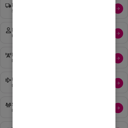
Leverans
Spåra ditt paket eller läs mer om leveransprocessen.
Mitt konto och Appen
Hjälp med Mitt konto och Comviq-appen.
Driftinformation
Driftstatus i vårt mobilnät.
Utland
Din tjänst till och i utlandet.
Säkerhet
Läs mer om din säkerhet online.