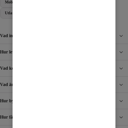
Mobil
Bredband
Vanliga frågor
Abonnemang
Utland
Vad ingår i abonnemangen?
Hur levereras SIM-kortet?
Vad kostar det att ringa utomlands?
Vad är Resesurf?
Hur byter jag mobilabonnemang?
Hur får jag min faktura?