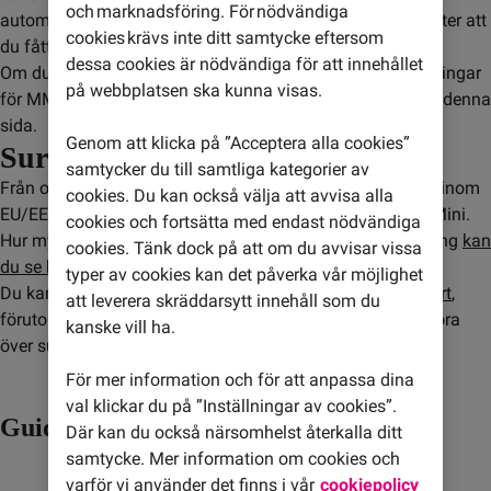
och marknadsföring. För nödvändiga
automatiskt till dig, du kan behöva starta om din mobil efter att
cookies krävs inte ditt samtycke eftersom
du fått inställningarna.
dessa cookies är nödvändiga för att innehållet
Om du har en äldre mobil kan du behöva lägga in inställningar
på webbplatsen ska kunna visas.
för MMS och surf manuellt, du hittar guider längre ner på denna
sida.
Genom att klicka på ”Acceptera alla cookies”
Surf inom EU/EES
samtycker du till samtliga kategorier av
Från och med den 15 juni 2017 ingår en viss mängd surf inom
cookies. Du kan också välja att avvisa alla
EU/EES i alla våra
mobilabonnemang
, förutom Fastpris Mini.
cookies och fortsätta med endast nödvändiga
Hur mycket surf inom EU/EES som ingår i ditt abonnemang
kan
cookies. Tänk dock på att om du avvisar vissa
du se här
.
typer av cookies kan det påverka vår möjlighet
Du kan även surfa inom EU/EES med alla våra
kontantkort
,
att leverera skräddarsytt innehåll som du
förutom Fastpris Mini, Standard och BAS. Det går ej att föra
kanske vill ha.
över surf från ett kontantkort till ett annat.
För mer information och för att anpassa dina
val klickar du på ”Inställningar av cookies”.
Guider MMS- och surf-inställningar
Där kan du också närsomhelst återkalla ditt
samtycke. Mer information om cookies och
varför vi använder det finns i vår
cookiepolicy