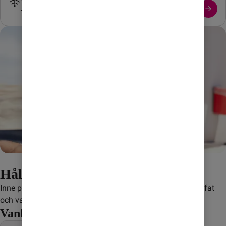
Täckningskarta
Täckning i det mobila nätet 4G/5G
Håll koll på din surf
Inne på Mitt Konto kan du enkelt se hur mycket du har surfat 
och vad du har kvar.
Vanliga frågor