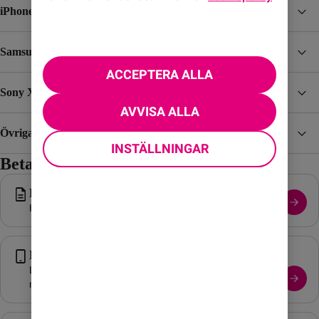
iPhone
Samsung
ACCEPTERA ALLA
Sony Xperia
AVVISA ALLA
Övriga Android-mobiler
INSTÄLLNINGAR
Betalning & Servicefrågor
Betalning och faktura
Hjälp med betalning och din faktura.
Mobiltelefoni
Läs om eSIM, telefonsvarare och andra smarta
mobilfunktioner.