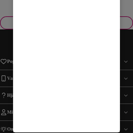
Visa fler
Populära sidor
Varumärken
Hjälp
Mitt Konto
Om Comviq