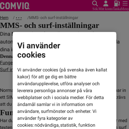
Sök
Mitt konto
Tanka
Meny
Hem
MMS- och surf-inställningar
• • •
MMS- och surf-inställningar
Dina MMS- och surf-inställningar sköts oftast
automatiskt om du har en ny mobil. Vill du ändå kolla
Vi använder
dina inställningar gör du så här.
cookies
Denna artikel innehåller
Fungerar det inte automatiskt?
Surf inom EU/EES
Vi använder cookies (på svenska även kallat
kakor) för att ge dig en bättre
användarupplevelse, utföra analyser och
Normalt fungerar MMS och surf automatiskt när du stoppar in
leverera personliga annonser på våra
ett SIM-kort (eller aktiverar ett eSIM) i din mobil, men det krävs
webbplatser och i sociala medier. För detta
att du har surf på ditt abonnemang eller kontantkort.
ändamål samlar vi in information om
Fungerar det inte automatiskt?
användare, surfmönster och enheter. Vi
använder fyra kategorier av
Har du en Android-mobil kan du skicka ett tomt SMS (eller med
cookies: nödvändiga, statistik, funktion
texten JA) till 123 så skickas inställningarna för MMS och surf