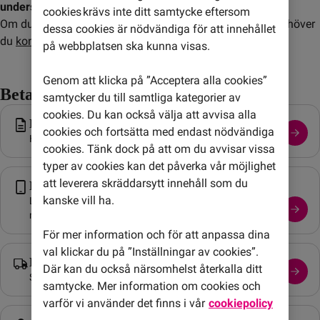
undersökningar?
cookies krävs inte ditt samtycke eftersom
Om du inte vill ha våra mejl- eller SMS-undersökningar behöver
dessa cookies är nödvändiga för att innehållet
du
kontakta kundservice
eller logga in på
Mitt Konto
.
på webbplatsen ska kunna visas.
Genom att klicka på ”Acceptera alla cookies”
Betalning & Servicefrågor
samtycker du till samtliga kategorier av
cookies. Du kan också välja att avvisa alla
Betalning och faktura
cookies och fortsätta med endast nödvändiga
Hjälp med betalning och din faktura.
cookies. Tänk dock på att om du avvisar vissa
typer av cookies kan det påverka vår möjlighet
att leverera skräddarsytt innehåll som du
Mobiltelefoni
kanske vill ha.
Läs om eSIM, telefonsvarare och andra smarta
mobilfunktioner.
För mer information och för att anpassa dina
val klickar du på ”Inställningar av cookies”.
Leverans
Där kan du också närsomhelst återkalla ditt
Spåra ditt paket eller läs mer om leveransprocessen.
samtycke. Mer information om cookies och
varför vi använder det finns i vår
cookiepolicy