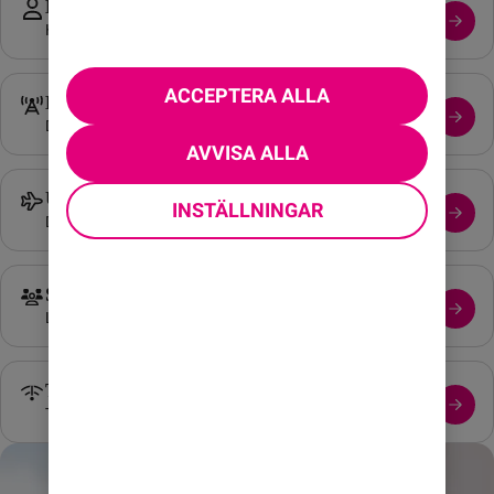
Mitt konto och Appen
Hjälp med Mitt konto och Comviq-appen.
ACCEPTERA ALLA
Driftinformation
Driftstatus i vårt mobilnät.
AVVISA ALLA
Utland
INSTÄLLNINGAR
Din tjänst till och i utlandet.
Säkerhet
Läs mer om din säkerhet online.
Täckningskarta
Täckning i det mobila nätet 4G/5G