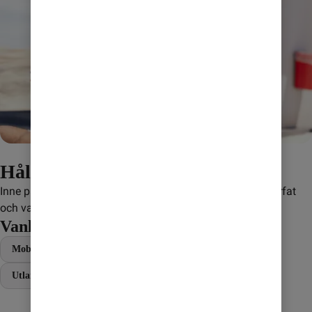
Håll koll på din surf
Inne på Mitt Konto kan du enkelt se hur mycket du har surfat 
och vad du har kvar.
Vanliga frågor
Mobil
Bredband
Vanliga frågor
Abonnemang
Utland