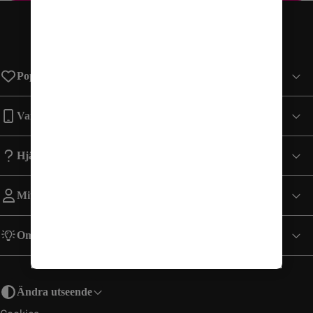
Populära sidor
Varumärken
Hjälp
Mitt Konto
Om Comviq
Ändra utseende