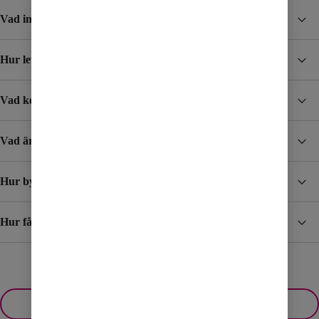
Vad ingår i abonnemangen?
Hur levereras SIM-kortet?
Vad kostar det att ringa utomlands?
Vad är Resesurf?
Hur byter jag mobilabonnemang?
Hur får jag min faktura?
Visa fler