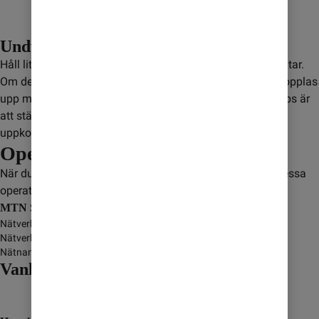
Undvik satellitsamtal
Håll lite extra koll när du använder mobilen på flyg och båtar.
Om det inte finns en mobilmast i närheten kan mobilen kopplas
upp mot en satellit. Det kan leda till extra kostnader. Ett tips är
att stänga av dataanvändning för att inte riskera ofrivillig
uppkoppling.
Operatörer
När du är i Sydsudan så kopplas du upp mot någon av dessa
operatörer:
MTN South Sudan
Nätverksnamn
-
Nätverkstyp
GSM/GPRS/3G
Nätnamn i display
Vanliga frågor och svar