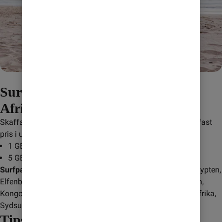
Surfa till fastpris när du reser i
Afrika (1 & 5 GB)
Skaffa ett surfpaket när du reser i Afrika och surfa till ett fast 
pris i upp till sju dygn.
1 GB för 195 kr: skicka
AFCO1074
till
232
5 GB för 345 kr: skicka
AFCO5120
till
232
Surfpaketet gäller i följande länder:
 Benin, Botswana, Egypten, 
Elfenbenskusten, Ghana, Guinea, Guinea Bissau, Kamerun, 
Kongo-Brazzaville, Liberia, Libyen, Nigeria, Rwanda, Sydafrika, 
Sydsudan, Swaziland, Tunisien, Uganda, Zambia.
Tips! Undvik onödiga kostnader