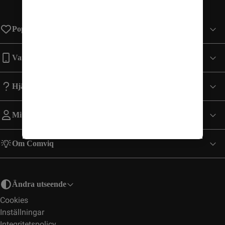
Populära sidor
Varumärken
Hjälp
Mitt Konto
Om Comviq
Ändra utseende
Cookies
Inställningar
Integritetspolicy