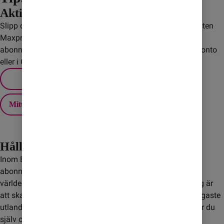
Aktivera Maxpris
Slipp dyra överraskningar när du är utomlands! Med tjänsten
Maxpris sätter du själv ett tak för extra kostnader på
abonnemanget. Du ställer enkelt in ditt Maxpris via Mitt konto
eller i Comviq-appen.
Mitt konto
Håll koll på roaming
Inom EU/EES ingår fri utlandssurf för de flesta av våra
abonnemang och kontantkort, men det gäller inte i övriga
världen. Ett bra sätt att slippa höga kostnader för roaming är
att skaffa ett Surfpaket. Med paketen får du Sveriges billigaste
utlandssurf till ett fast pris. När surfmängden är slut väljer du
själv om du vill köpa mer.