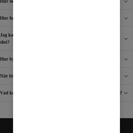
Hur skyddar jag mig från höga kostnader i utlandet?
Hur funkar Surfpaket?
Jag kar skaffat ett Surfpaket, hur vet jag när det börjar ta
slut?
Hur byter jag mobilabonnemang?
När börjar jag betala för surf och samtal i utlandet?
Vad kostar det att ta emot SMS/MMS när jag är utomlands?