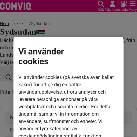
Sök
Mitt konto
Tanka
Meny
Hem
Sydsudan
• • •
Sydsudan
Här kan du se vad det kostar att ringa, sms:a och surfa till, från
och inom Sydsudan.
Vi använder
Landskod: +211
cookies
Välj land
Vi använder cookies (på svenska även kallat
kakor) för att ge dig en bättre
användarupplevelse, utföra analyser och
Från Sverige till Sydsudan (till utländskt nummer)
leverera personliga annonser på våra
webbplatser och i sociala medier. För detta
ändamål samlar vi in information om
Mobil
9,00 kr/min
användare, surfmönster och enheter. Vi
använder fyra kategorier av
Fast telefon
9,00 kr/min
cookies: nödvändiga, statistik, funktion