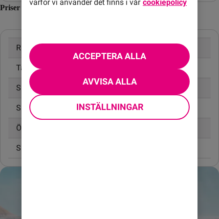
varför vi använder det finns i vår
cookiepolicy
Priser inom Sydsudan
Ringa samtal
20,00 kr/min
ACCEPTERA ALLA
Ta emot samtal
10,00 kr/min
AVVISA ALLA
Skicka SMS
4,95 kr
INSTÄLLNINGAR
Skicka MMS
0,45 kr
Öppningsavgift
0,99 kr
Surfa utan surfpaket
88,00 kr/MB