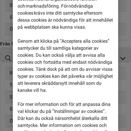
Skicka SMS
3,00 kr
och marknadsföring. För nödvändiga
cookies krävs inte ditt samtycke eftersom
Skicka MMS
5,00 kr
dessa cookies är nödvändiga för att innehållet
på webbplatsen ska kunna visas.
Öppningsavgift
0,95 kr
Genom att klicka på ”Acceptera alla cookies”
Från Sydsudan till
samtycker du till samtliga kategorier av
cookies. Du kan också välja att avvisa alla
cookies och fortsätta med endast nödvändiga
cookies. Tänk dock på att om du avvisar vissa
Ringa samtal
24,00 kr/min
typer av cookies kan det påverka vår möjlighet
att leverera skräddarsytt innehåll som du
Ta emot samtal
10,00 kr/min
kanske vill ha.
Skicka SMS
4,95 kr
För mer information och för att anpassa dina
Skicka MMS
0,45 kr
val klickar du på ”Inställningar av cookies”.
Där kan du också närsomhelst återkalla ditt
Öppningsavgift
0,99 kr
samtycke. Mer information om cookies och