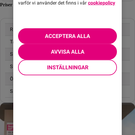
varför vi använder det finns i vår
cookiepolicy
Priser inom Jamaica
Ringa samtal
20,00 kr/min
ACCEPTERA ALLA
Ta emot samtal
10,00 kr/min
AVVISA ALLA
Skicka SMS
4,95 kr
Skicka MMS
6,95 kr
INSTÄLLNINGAR
Öppningsavgift
0,99 kr
Surfa utan surfpaket
45,00 kr/MB