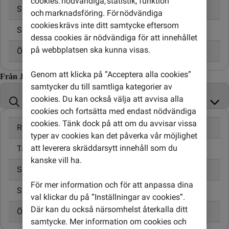
cookies: nödvändiga, statistik, funktion
Skicka SMS
3,00 kr
och marknadsföring. För nödvändiga
cookies krävs inte ditt samtycke eftersom
Skicka MMS
5,00 kr
dessa cookies är nödvändiga för att innehållet
på webbplatsen ska kunna visas.
Öppningsavgift
0,95 kr
Genom att klicka på ”Acceptera alla cookies”
Från Jamaica till
samtycker du till samtliga kategorier av
cookies. Du kan också välja att avvisa alla
cookies och fortsätta med endast nödvändiga
cookies. Tänk dock på att om du avvisar vissa
Ringa samtal
24,00 kr/min
typer av cookies kan det påverka vår möjlighet
att leverera skräddarsytt innehåll som du
Ta emot samtal
10,00 kr/min
kanske vill ha.
Skicka SMS
4,95 kr
För mer information och för att anpassa dina
Skicka MMS
6,95 kr
val klickar du på ”Inställningar av cookies”.
Där kan du också närsomhelst återkalla ditt
Öppningsavgift
0,99 kr
samtycke. Mer information om cookies och