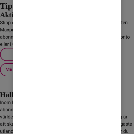
Tips! Undvik onödiga kostnader
Aktivera Maxpris
Slipp dyra överraskningar när du är utomlands! Med tjänsten
Maxpris sätter du själv ett tak för extra kostnader på
abonnemanget. Du ställer enkelt in ditt Maxpris via Mitt konto
eller i Comviq-appen.
Mitt konto
Håll koll på roaming
Inom EU/EES ingår fri utlandssurf för de flesta av våra
abonnemang och kontantkort, men det gäller inte i övriga
världen. Ett bra sätt att slippa höga kostnader för roaming är
att skaffa ett Surfpaket. Med paketen får du Sveriges billigaste
utlandssurf till ett fast pris. När surfmängden är slut väljer du