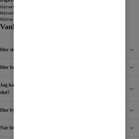
Nätverksnamn
-
Nätverkstyp
GSM/GPRS/3G/4G
Nätnamn i display
Vanliga frågor och svar
Hur skyddar jag mig från höga kostnader i utlandet?
Hur funkar Surfpaket?
Jag kar skaffat ett Surfpaket, hur vet jag när det börjar ta
slut?
Hur byter jag mobilabonnemang?
När börjar jag betala för surf och samtal i utlandet?