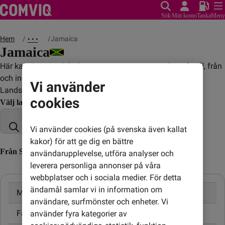
Sök
Mitt konto
Tanka
Meny
Hem
Jamaica
• • •
Jamaica
Här kan du se vad det kostar att ringa, sms:a och surfa till, från
och inom Jamaica.
Vi använder
Landskod: +1876
cookies
Välj land
Vi använder cookies (på svenska även kallat
kakor) för att ge dig en bättre
Från Sverige till Jamaica (till utländskt nummer)
användarupplevelse, utföra analyser och
leverera personliga annonser på våra
webbplatser och i sociala medier. För detta
ändamål samlar vi in information om
Mobil
9,00 kr/min
användare, surfmönster och enheter. Vi
Fast telefon
9,00 kr/min
använder fyra kategorier av