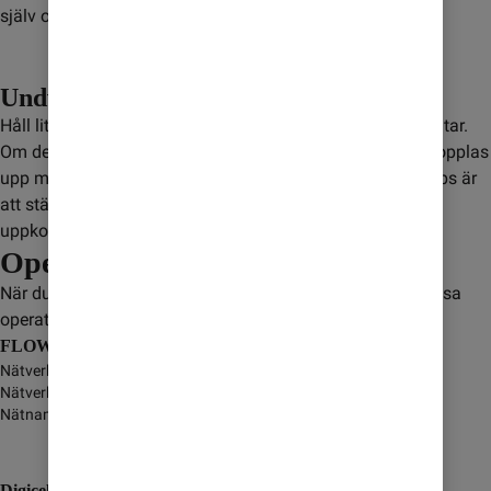
själv om du vill köpa mer.
Undvik satellitsamtal
Håll lite extra koll när du använder mobilen på flyg och båtar.
Om det inte finns en mobilmast i närheten kan mobilen kopplas
upp mot en satellit. Det kan leda till extra kostnader. Ett tips är
att stänga av dataanvändning för att inte riskera ofrivillig
uppkoppling.
Operatörer
När du är i Jamaica så kopplas du upp mot någon av dessa
operatörer:
FLOW Jamaica
Nätverksnamn
-
Nätverkstyp
GSM/GPRS/3G/4G/5G
Nätnamn i display
Digicel (Jamaica) Limited