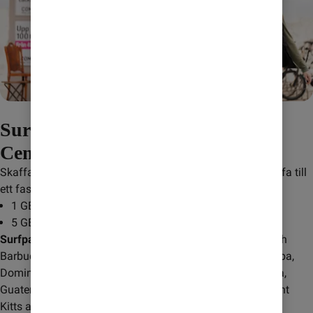
Surfa till fastpris när du reser i
Centralamerika
Skaffa ett surfpaket när du reser i Centralamerika och surfa till 
ett fast pris i upp till sju dygn.
1 GB för 195 kr: skicka
CACEN1024
till
232
5 GB för 345 kr: skicka
CACEN5120
till
232
Surfpaketet gäller i följande länder:
 Anguilla, Antigua och 
Barbuda, Aruba, Bahamas, Caymanöarna, Costa Rica, Kuba, 
Dominica, Dominikanska republiken, El Salvador, Grenada, 
Guatemala, Honduras, Jamaica, Nicaragua, Panama, Saint 
Kitts and Nevis, Saint Lucia, Turks- och Caicosöarna.