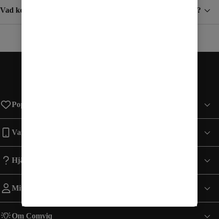
Vad kostar det att ta emot SMS/MMS när jag är utomlands?
Populära sidor
Varumärken
Hjälp
Mitt Konto
Om Comviq