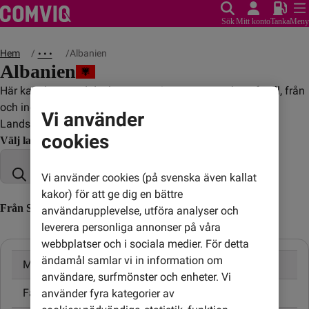
Sök
Mitt konto
Tanka
Meny
Hem
Albanien
• • •
Albanien
Här kan du se vad det kostar att ringa, sms:a och surfa till, från
och inom Albanien.
Vi använder
Landskod: +355
cookies
Välj land
Vi använder cookies (på svenska även kallat
kakor) för att ge dig en bättre
Från Sverige till Albanien (till utländskt nummer)
användarupplevelse, utföra analyser och
leverera personliga annonser på våra
webbplatser och i sociala medier. För detta
ändamål samlar vi in information om
Mobil
9,00 kr/min
användare, surfmönster och enheter. Vi
Fast telefon
9,00 kr/min
använder fyra kategorier av