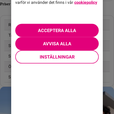
varför vi använder det finns i vår
cookiepolicy
Priser inom Albanien
Ringa samtal
16,00 kr/min
ACCEPTERA ALLA
Ta emot samtal
10,00 kr/min
AVVISA ALLA
Skicka SMS
4,95 kr
Skicka MMS
6,00 kr
INSTÄLLNINGAR
Öppningsavgift
0,99 kr
Surfa utan surfpaket
55,00 kr/MB