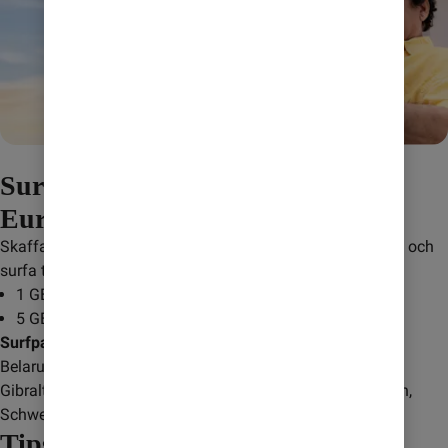
Surfa till fastpris när du reser i
Europa utanför EU/EES
Skaffa ett surfpaket när du reser i Europa utanför EU/EES och 
surfa till ett fast pris i upp till 7 dygn.
1 GB för 195 kr: skicka
UEU1024
till
232
5 GB för 345 kr: skicka
UEU5120
till
232
Surfpaketet gäller i följande länder:
 Albanien, Andorra, 
Belarus, Bosnien och Herzegovina, Färöarna, Georgien, 
Gibraltar, Kosovo, Monaco, Montenegro, Nord Makedonien, 
Schweiz, Serbien.
Tips! Undvik onödiga kostnader