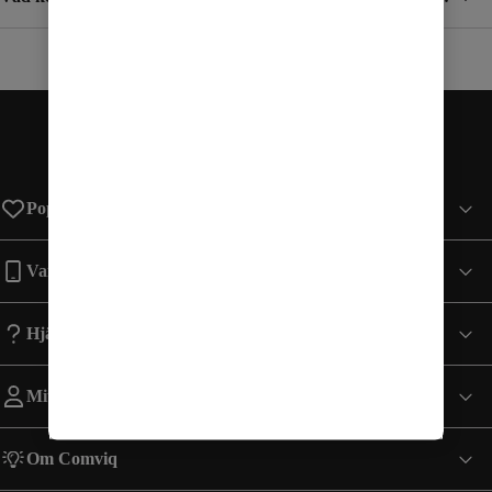
Populära sidor
Varumärken
Hjälp
Mitt Konto
Om Comviq