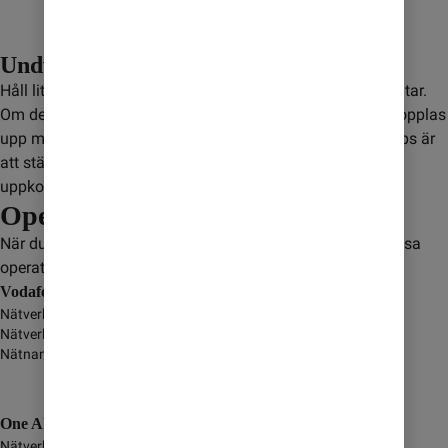
Undvik satellitsamtal
Håll lite extra koll när du använder mobilen på flyg och båtar.
Om det inte finns en mobilmast i närheten kan mobilen kopplas
upp mot en satellit. Det kan leda till extra kostnader. Ett tips är
att stänga av dataanvändning för att inte riskera ofrivillig
uppkoppling.
Operatörer
När du är i Albanien så kopplas du upp mot någon av dessa
operatörer:
Vodafone Albania
Nätverksnamn
-
Nätverkstyp
GSM/GPRS/3G/4G/5G
Nätnamn i display
One Albania sh.a
Nätverksnamn
-