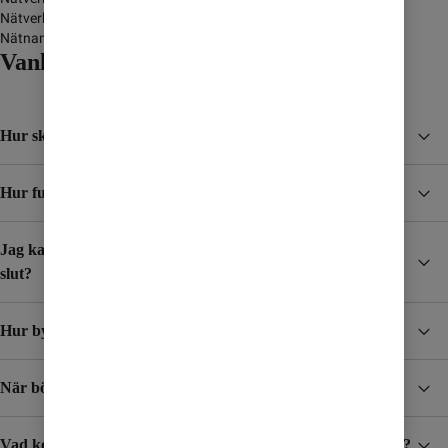
Nätverkstyp
GSM/GPRS/3G
Nätnamn i display
Vanliga frågor och svar
Hur skyddar jag mig från höga kostnader i utlandet?
Hur funkar Surfpaket?
Jag kar skaffat ett Surfpaket, hur vet jag när det börjar ta
slut?
Hur byter jag mobilabonnemang?
När börjar jag betala för surf och samtal i utlandet?
Vad kostar det att ta emot SMS/MMS när jag är utomlands?