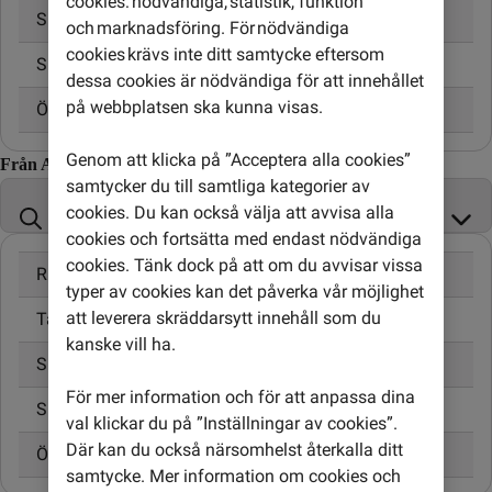
cookies: nödvändiga, statistik, funktion
Skicka SMS
3,00 kr
och marknadsföring. För nödvändiga
cookies krävs inte ditt samtycke eftersom
Skicka MMS
5,00 kr
dessa cookies är nödvändiga för att innehållet
på webbplatsen ska kunna visas.
Öppningsavgift
0,95 kr
Genom att klicka på ”Acceptera alla cookies”
Från Albanien till
samtycker du till samtliga kategorier av
cookies. Du kan också välja att avvisa alla
cookies och fortsätta med endast nödvändiga
cookies. Tänk dock på att om du avvisar vissa
Ringa samtal
16,00 kr/min
typer av cookies kan det påverka vår möjlighet
att leverera skräddarsytt innehåll som du
Ta emot samtal
10,00 kr/min
kanske vill ha.
Skicka SMS
4,95 kr
För mer information och för att anpassa dina
Skicka MMS
6,00 kr
val klickar du på ”Inställningar av cookies”.
Där kan du också närsomhelst återkalla ditt
Öppningsavgift
0,99 kr
samtycke. Mer information om cookies och