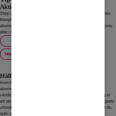
Aktivera Maxpris
Slipp dyra överraskningar när du är utomlands! Med tjänsten
Maxpris sätter du själv ett tak för extra kostnader på
abonnemanget. Du ställer enkelt in ditt Maxpris via Mitt konto
eller i Comviq-appen.
Mitt konto
Håll koll på roaming
Inom EU/EES ingår fri utlandssurf för de flesta av våra
abonnemang och kontantkort, men det gäller inte i övriga
världen. Ett bra sätt att slippa höga kostnader för roaming är
att skaffa ett Surfpaket. Med paketen får du Sveriges billigaste
utlandssurf till ett fast pris. När surfmängden är slut väljer du
själv om du vill köpa mer.