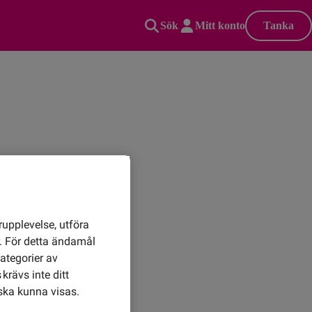
Sök
Mitt konto
Tanka
rupplevelse, utföra
r. För detta ändamål
ategorier av
krävs inte ditt
ska kunna visas.