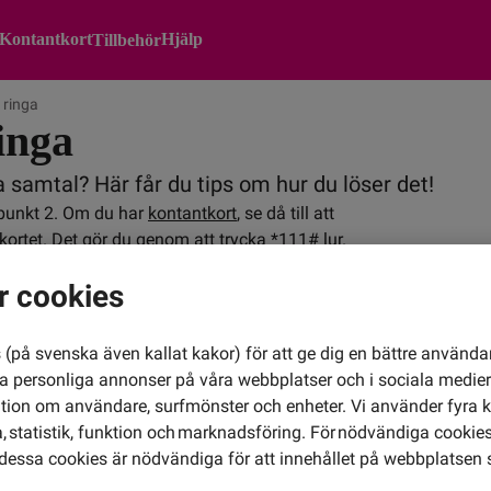
Kontantkort
Hjälp
Tillbehör
 ringa
inga
samtal? Här får du tips om hur du löser det!
 punkt 2. Om du har
kontantkort
, se då till att
ortet. Det gör du genom att trycka *111# lur.
t sätta den i flygplansläge och sedan tillbaka
r cookies
 uppdateras mot nätet.
telefon och det fungerade då vet du att det är
as eller bytas ut.
Läs mer
här om du har en
(på svenska även kallat kakor) för att ge dig en bättre använda
ra personliga annonser på våra webbplatser och i sociala medie
i telefonen? (Ex Nummerbegränsning eller fasta
ation om användare, surfmönster och enheter. Vi använder fyra k
ren och testa att ringa igen. Hur du tar bort
 statistik, funktion och marknadsföring. För nödvändiga cookies 
essa cookies är nödvändiga för att innehållet på webbplatsen 
ta
kundservice
så hjälper vi dig.