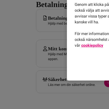
Betalning & Servicef
Genom att klicka på 
också välja att avv
avvisar vissa typer 
Betalning och faktura
kanske vill ha.
Hjälp med betalning och din faktura.
För mer information 
också närsomhelst å
vår
cookiepolicy
Mitt konto och Appen
Hjälp med Mitt konto och Comviq-
appen.
Säkerhet
Läs mer om din säkerhet online.