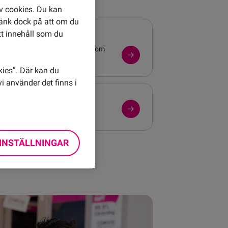
av cookies. Du kan
Tänk dock på att om du
tt innehåll som du
Leverans
Spåra ditt paket eller läs mer om
leveransprocessen.
kies”. Där kan du
i använder det finns i
Utland
Din tjänst till och i utlandet.
INSTÄLLNINGAR