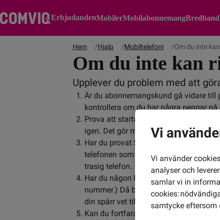
Erbjudanden
Mobiler
Mobilabonnemang
Bredband
Hem
Hjalp
Mobiltelefoni
Om du inte kan
Om du inte kan r
Upplever du problem med att göra 
Är du abonnemangskund gå vidare till
kontrollera om du har några pengar på k
Prova att starta om din telefon eller at
Vi använde
igen. Det gör man för att telefonen ska
Har du provat SIM-kortet i någon annan 
telefonen som är trasig och behöver lag
Vi använder cookies 
trasig telefon.
analyser och levere
Har du någon PIN2 funktion aktiverad 
samlar vi in inform
nummer.) Då behöver du ta bort den spär
cookies: nödvändiga,
din spärr vet tillverkaren av din telefon.
samtycke eftersom d
Kan du fortfarande inte ringa? Kontak