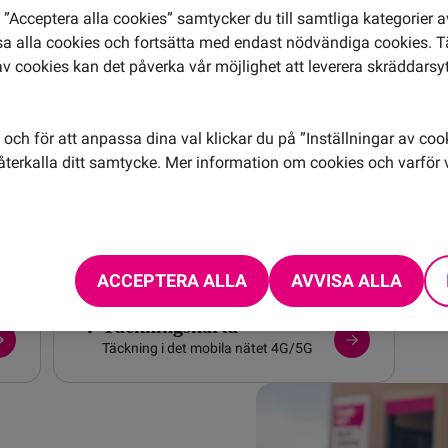
rågor
”Acceptera alla cookies” samtycker du till samtliga kategorier 
isa alla cookies och fortsätta med endast nödvändiga cookies. 
av cookies kan det påverka vår möjlighet att leverera skräddarsy
Mobiltelefoni
Läs om eSIM, telefonsvarare och
andra smarta mobilfunktioner.
och för att anpassa dina val klickar du på ”Inställningar av coo
terkalla ditt samtycke. Mer information om cookies och varför v
Driftinformation
Driftstatus i vårt mobilnät.
ACCEPTERA ALLA
AVVISA ALLA
Täckningskarta
Täckning i det mobila nätet 4G/5G