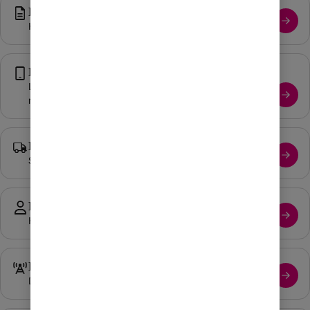
Betalning och faktura
Hjälp med betalning och din faktura.
Mobiltelefoni
Läs om eSIM, telefonsvarare och andra smarta
mobilfunktioner.
Leverans
Spåra ditt paket eller läs mer om leveransprocessen.
Mitt konto och Appen
Hjälp med Mitt konto och Comviq-appen.
Driftinformation
Driftstatus i vårt mobilnät.