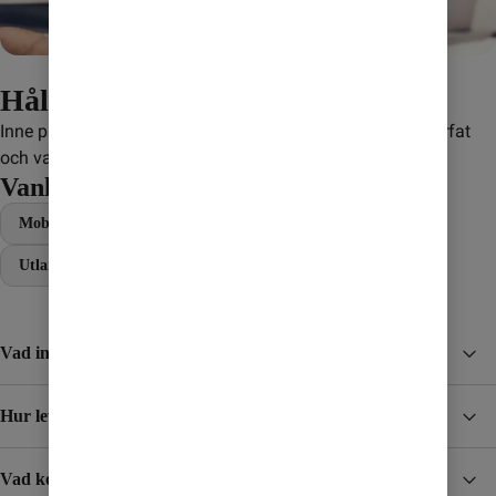
Håll koll på din surf
Inne på Mitt Konto kan du enkelt se hur mycket du har surfat 
och vad du har kvar.
Vanliga frågor
Mobil
Bredband
Vanliga frågor
Abonnemang
Utland
Vad ingår i abonnemangen?
Hur levereras SIM-kortet?
Vad kostar det att ringa utomlands?