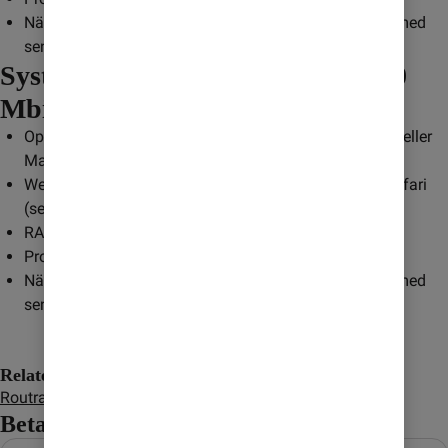
Nätverkskort: Gigabit Ethernet (Ethernet 1000 Mbps) med
senaste drivrutiner samt en CAT5e nätverkskabel
Systemkrav för hastigheter på 100
Mbit/s och 250 Mbit/s
Operativsystem: Windows 10, Windows 8, Windows 7 eller
Mac OS X
Webbläsare: Firefox, Chrome, Internet Explorer eller Safari
(senaste versionen)
RAM-minne: 2 GB
Processor: 2,4 Ghz eller bättre
Nätverkskort: Gigabit Ethernet (Ethernet 1000 Mbps) med
senaste drivrutiner samt en CAT5e nätverkskabel
Relaterade artiklar
Routrar
Betalning & Servicefrågor