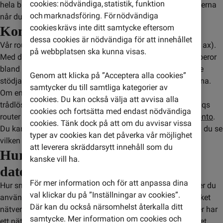
cookies: nödvändiga, statistik, funktion
hela bredbandets kapacitet. De allra högsta surfhastigheterna
och marknadsföring. För nödvändiga
når du genom att använda nätverkskabel.
cookies krävs inte ditt samtycke eftersom
Kontrollera routerns standard
dessa cookies är nödvändiga för att innehållet
Vår router Wifi Hub L2 har Wifi-standarden Wi-Fi 6 (802.11ax).
på webbplatsen ska kunna visas.
Med den kan du surfa riktigt snabbt trådlöst. Hur snabbt beror
bland annat på vilken enhet du använder. Din enhet måste
Genom att klicka på ”Acceptera alla cookies”
stödja ac-standarden för att uppnå de högsta hastigheterna.
samtycker du till samtliga kategorier av
Om enheten uppfyller ac-standarden bör du kunna surfa
cookies. Du kan också välja att avvisa alla
trådlöst i åtminstone 200–300 Mbit/s. Om du köpt Comviqs
cookies och fortsätta med endast nödvändiga
router kan du läsa mer om den när du loggar in på
Mitt konto
.
cookies. Tänk dock på att om du avvisar vissa
Du kan även använda en annan router. I dess manual kan du se
typer av cookies kan det påverka vår möjlighet
vilken standard som stöds.
att leverera skräddarsytt innehåll som du
Hur snabbt kan jag surfa på min
kanske vill ha.
dator?
För mer information och för att anpassa dina
Hur snabbt du kan surfa på din dator beror på vilken router du
val klickar du på ”Inställningar av cookies”.
använder, vilken hastighet du har på ditt bredband och vilket
Där kan du också närsomhelst återkalla ditt
nätverkskort som sitter i datorn. De flesta moderna datorer har
samtycke. Mer information om cookies och
ett nätverkskort som klarar 1000 Mbit/s (1 Gbit/s), men det