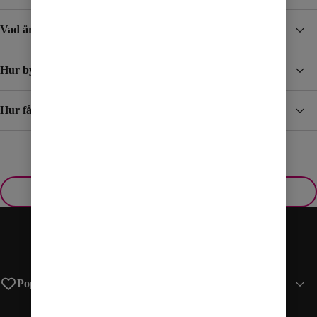
Vad är Resesurf?
Hur byter jag mobilabonnemang?
Hur får jag min faktura?
Visa fler
Populära sidor