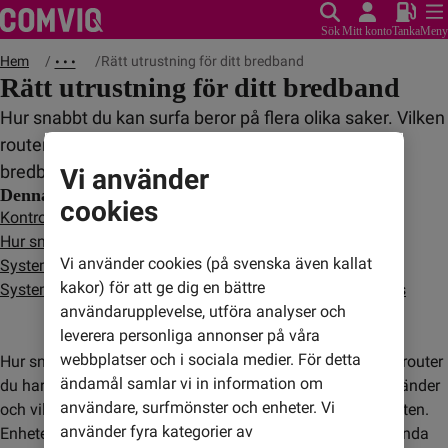
Sök
Mitt konto
Tanka
Meny
Hem
Rätt utrustning för ditt bredband
• • •
Rätt utrustning för ditt bredband
Hur snabbt du kan surfa beror på flera olika saker. Vilken
router du har, vilken enhet du använder och vilken
bredbandshastighet du köpt påverkar.
Vi använder
Denna artikel innehåller
cookies
Kontrollera routerns standard
Hur snabbt kan jag surfa på min dator?
Vi använder cookies (på svenska även kallat
Systemkrav för hastigheter upp till 500 Mbit/s
kakor) för att ge dig en bättre
Systemkrav för hastigheter på 100 Mbit/s och 250 Mbit/s
användarupplevelse, utföra analyser och
leverera personliga annonser på våra
webbplatser och i sociala medier. För detta
Hur snabbt du kan surfa beror på flera olika saker. Vilken router
ändamål samlar vi in information om
du har, vilken enhet (till exempel mobil eller dator) du använder
användare, surfmönster och enheter. Vi
och vilken bredbandshastighet du köpt påverkar hastigheten.
använder fyra kategorier av
Enheterna behöver uppfylla vissa krav för att kunna använda