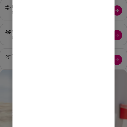
Utland
Din tjänst till och i utlandet.
Säkerhet
Läs mer om din säkerhet online.
Täckningskarta
Täckning i det mobila nätet 4G/5G