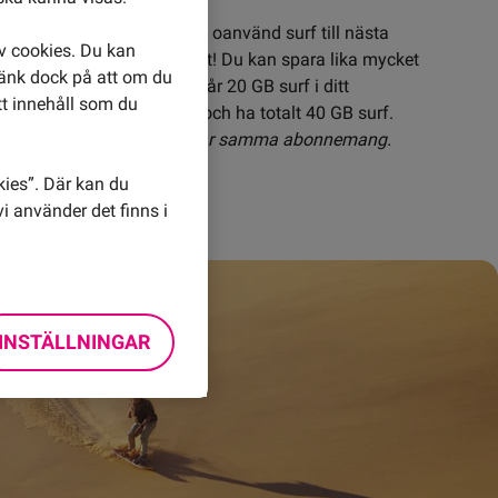
bonnemang kan du spara oanvänd surf till nästa 
av cookies. Du kan
ch nästa. Helt automatiskt! Du kan spara lika mycket 
Tänk dock på att om du
bonnemang innehåller. Ingår 20 GB surf i ditt 
tt innehåll som du
n du spara 20 GB extra, och ha totalt 40 GB surf.
nns kvar så länge du har kvar samma abonnemang.
kies”. Där kan du
i använder det finns i
INSTÄLLNINGAR