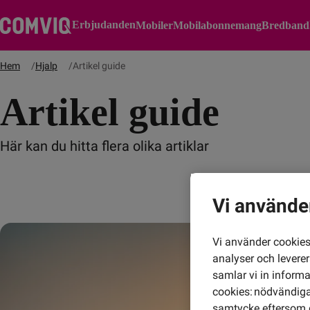
Erbjudanden
Mobiler
Mobilabonnemang
Bredband
Hem
Hjalp
Artikel guide
Artikel guide
Här kan du hitta flera olika artiklar
Vi använde
Vi använder cookies 
analyser och levere
samlar vi in inform
cookies: nödvändiga,
samtycke eftersom d