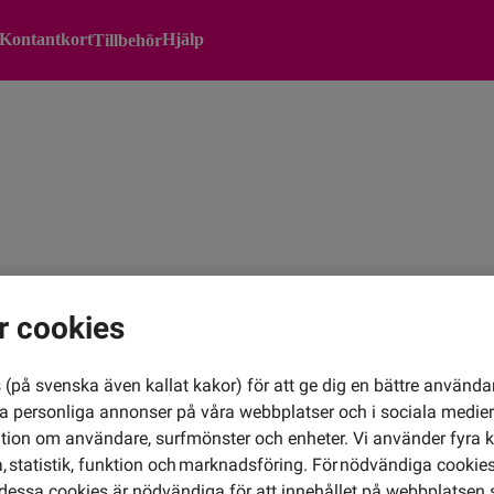
Kontantkort
Hjälp
Tillbehör
r cookies
(på svenska även kallat kakor) för att ge dig en bättre använda
ra personliga annonser på våra webbplatser och i sociala medie
ation om användare, surfmönster och enheter. Vi använder fyra k
 statistik, funktion och marknadsföring. För nödvändiga cookies 
Spara s
essa cookies är nödvändiga för att innehållet på webbplatsen 