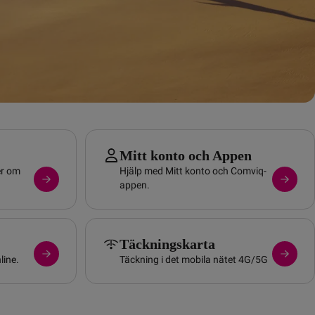
Mitt konto och Appen
er om
Hjälp med Mitt konto och Comviq-
appen.
Täckningskarta
line.
Täckning i det mobila nätet 4G/5G