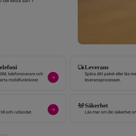
 GB extra surf i 
elefoni
Leverans
IM, telefonsvarare och
Spåra ditt paket eller läs m
rta mobilfunktioner.
leveransprocessen.
Säkerhet
till och i utlandet.
Läs mer om din säkerhet on