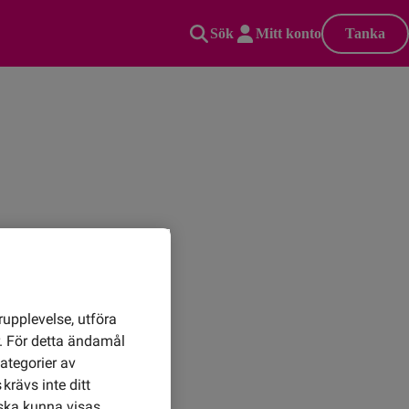
Sök
Mitt konto
Tanka
rupplevelse, utföra
r. För detta ändamål
ategorier av
krävs inte ditt
urfen
ska kunna visas.