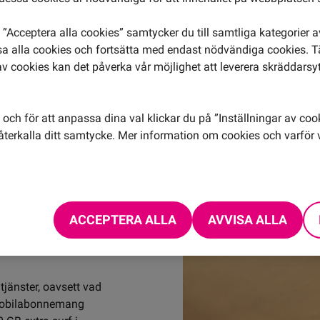
Med Comviqs mobila
”Acceptera alla cookies” samtycker du till samtliga kategorier 
månad. Och nästa. O
isa alla cookies och fortsätta med endast nödvändiga cookies. 
surf som ditt mobila
av cookies kan det påverka vår möjlighet att leverera skräddarsy
mobilabonnemang, ka
Din sparade surf fi
och för att anpassa dina val klickar du på ”Inställningar av coo
terkalla ditt samtycke. Mer information om cookies och varför v
ACCEPTERA ALLA
AVVISA ALLA
jänster, oavsett vad 
 mobilabonnemang 