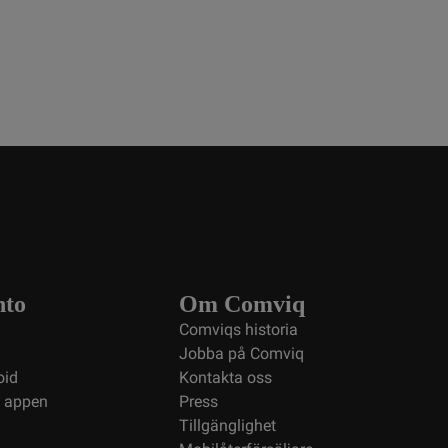
nto
Om Comviq
Comviqs historia
Jobba på Comviq
oid
Kontakta oss
i appen
Press
Tillgänglighet