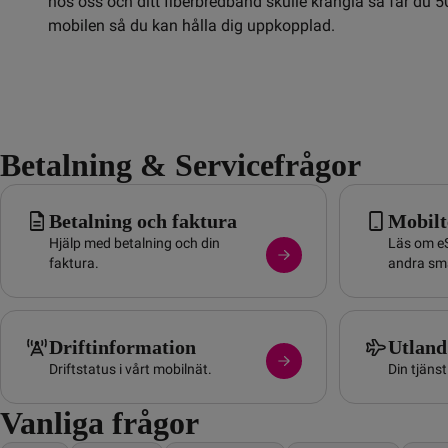
hos oss och ditt fiberbredband skulle krångla så får du 50
mobilen så du kan hålla dig uppkopplad.
Betalning & Servicefrågor
Betalning och faktura
Mobilt
Hjälp med betalning och din
Läs om eS
faktura.
andra sma
Driftinformation
Utland
Driftstatus i vårt mobilnät.
Din tjänst 
Vanliga frågor