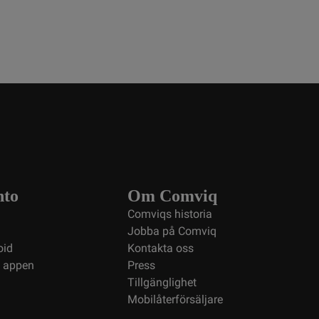
nto
Om Comviq
Comviqs historia
Jobba på Comviq
oid
Kontakta oss
i appen
Press
Tillgänglighet
Mobilåterförsäljare