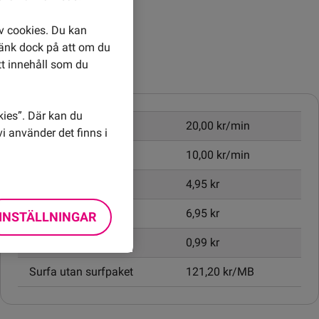
av cookies. Du kan
Tänk dock på att om du
Priser inom Somalia
tt innehåll som du
kies”. Där kan du
Ringa samtal
20,00 kr/min
i använder det finns i
Ta emot samtal
10,00 kr/min
Skicka SMS
4,95 kr
Skicka MMS
6,95 kr
INSTÄLLNINGAR
Öppningsavgift
0,99 kr
Surfa utan surfpaket
121,20 kr/MB