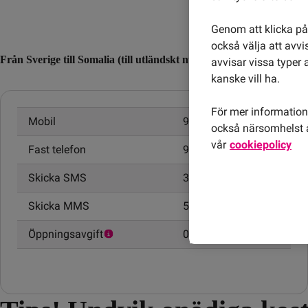
Genom att klicka på 
också välja att avv
Från Sverige till Somalia (till utländskt nummer)
avvisar vissa typer 
kanske vill ha.
För mer information 
Mobil
9,00 kr/min
också närsomhelst å
vår
cookiepolicy
Fast telefon
9,00 kr/min
Skicka SMS
3,00 kr
Skicka MMS
5,00 kr
Öppningsavgift
0,95 kr