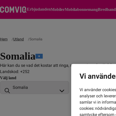
Erbjudanden
Mobiler
Mobilabonnemang
Bredband
Hem
Utland
Somalia
Somalia
Här kan du se vad det kostar att ringa, sms:a och surfa till, fr
Landskod: +252
Vi använde
Välj land
Vi använder cookies 
analyser och levere
samlar vi in inform
cookies: nödvändiga,
samtycke eftersom d