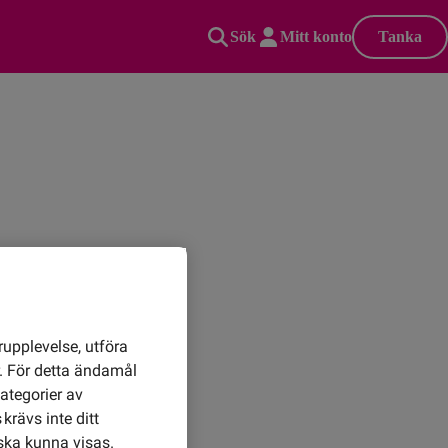
Sök
Mitt konto
Tanka
rupplevelse, utföra
r. För detta ändamål
ategorier av
krävs inte ditt
ska kunna visas.