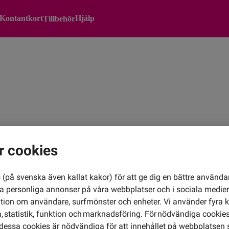
Kontantkort
Hjälp
Tillbehör
ån och inom Somalia.
r cookies
(på svenska även kallat kakor) för att ge dig en bättre använda
ra personliga annonser på våra webbplatser och i sociala medie
ation om användare, surfmönster och enheter. Vi använder fyra k
 statistik, funktion och marknadsföring. För nödvändiga cookies 
essa cookies är nödvändiga för att innehållet på webbplatsen 