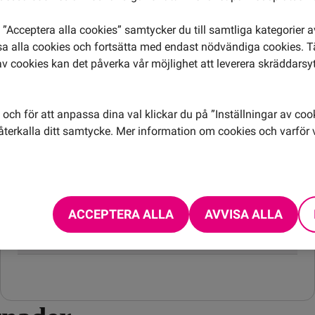
”Acceptera alla cookies” samtycker du till samtliga kategorier 
isa alla cookies och fortsätta med endast nödvändiga cookies. 
Från Somalia till
av cookies kan det påverka vår möjlighet att leverera skräddarsy
och för att anpassa dina val klickar du på ”Inställningar av coo
Ringa samtal
24,00 kr/min
terkalla ditt samtycke. Mer information om cookies och varför v
Ta emot samtal
10,00 kr/min
Skicka SMS
4,95 kr
Skicka MMS
6,95 kr
ACCEPTERA ALLA
AVVISA ALLA
Öppningsavgift
0,99 kr