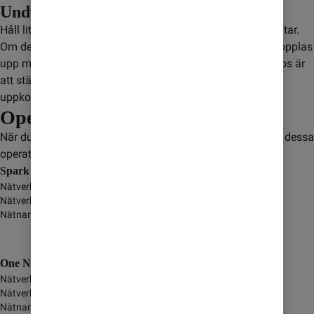
Undvik satellitsamtal
Håll lite extra koll när du använder mobilen på flyg och båtar.
Om det inte finns en mobilmast i närheten kan mobilen kopplas
upp mot en satellit. Det kan leda till extra kostnader. Ett tips är
att stänga av dataanvändning för att inte riskera ofrivillig
uppkoppling.
Operatörer
När du är i Nya Zeeland så kopplas du upp mot någon av dessa
operatörer:
Spark New Zealand
Nätverksnamn
-
Nätverkstyp
GSM/GPRS/3G/4G/5G
Nätnamn i display
One NZ
Nätverksnamn
-
Nätverkstyp
GSM/GPRS/3G/4G/5G
Nätnamn i display