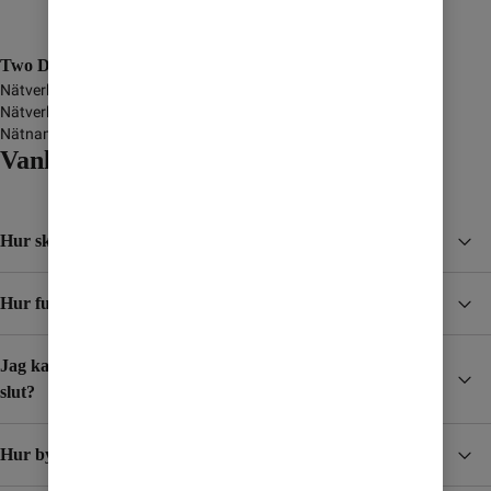
Two Degrees Networks Limited
Nätverksnamn
-
Nätverkstyp
GSM/GPRS/3G/4G/5G
Nätnamn i display
Vanliga frågor och svar
Hur skyddar jag mig från höga kostnader i utlandet?
Hur funkar Surfpaket?
Jag kar skaffat ett Surfpaket, hur vet jag när det börjar ta
slut?
Hur byter jag mobilabonnemang?