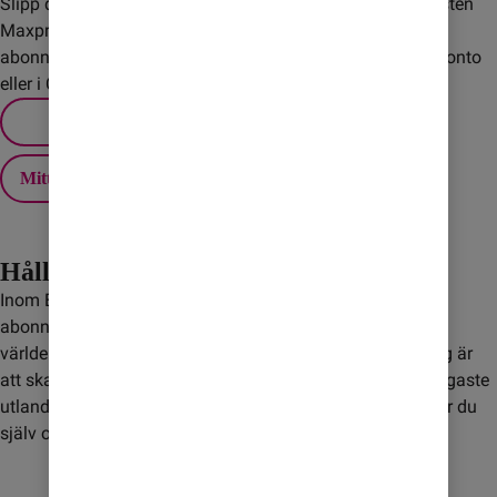
Slipp dyra överraskningar när du är utomlands! Med tjänsten
Maxpris sätter du själv ett tak för extra kostnader på
abonnemanget. Du ställer enkelt in ditt Maxpris via Mitt konto
eller i Comviq-appen.
Mitt konto
Håll koll på roaming
Inom EU/EES ingår fri utlandssurf för de flesta av våra
abonnemang och kontantkort, men det gäller inte i övriga
världen. Ett bra sätt att slippa höga kostnader för roaming är
att skaffa ett Surfpaket. Med paketen får du Sveriges billigaste
utlandssurf till ett fast pris. När surfmängden är slut väljer du
själv om du vill köpa mer.