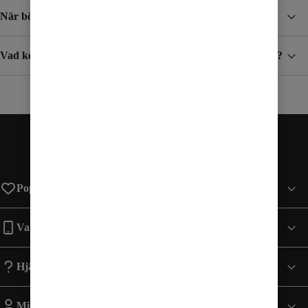
När börjar jag betala för surf och samtal i utlandet?
Vad kostar det att ta emot SMS/MMS när jag är utomlands?
Populära sidor
Varumärken
Hjälp
Mitt Konto