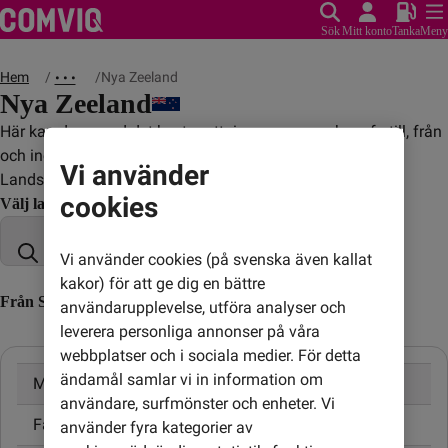
Sök
Mitt konto
Tanka
Meny
Hem
Nya Zeeland
• • •
Nya Zeeland
Här kan du se vad det kostar att ringa, sms:a och surfa till, från
och inom Nya Zeeland.
Vi använder
Landskod: +64
cookies
Välj land
Vi använder cookies (på svenska även kallat
kakor) för att ge dig en bättre
Från Sverige till Nya Zeeland (till utländskt nummer)
användarupplevelse, utföra analyser och
leverera personliga annonser på våra
webbplatser och i sociala medier. För detta
ändamål samlar vi in information om
Mobil
9,00 kr/min
användare, surfmönster och enheter. Vi
Fast telefon
9,00 kr/min
använder fyra kategorier av