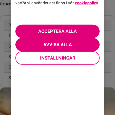
varför vi använder det finns i vår
cookiepolicy
Priser inom Nya Zeeland
Ringa samtal
20,00 kr/min
ACCEPTERA ALLA
Ta emot samtal
10,00 kr/min
AVVISA ALLA
Skicka SMS
4,95 kr
Skicka MMS
6,95 kr
INSTÄLLNINGAR
Öppningsavgift
0,00 kr
Surfa utan surfpaket
45,00 kr/MB