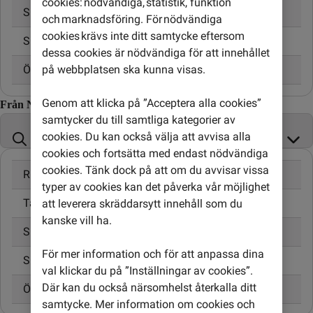
cookies: nödvändiga, statistik, funktion
Skicka SMS
3,00 kr
och marknadsföring. För nödvändiga
cookies krävs inte ditt samtycke eftersom
Skicka MMS
5,00 kr
dessa cookies är nödvändiga för att innehållet
på webbplatsen ska kunna visas.
Öppningsavgift
0,95 kr
Genom att klicka på ”Acceptera alla cookies”
Från Nya Zeeland till
samtycker du till samtliga kategorier av
cookies. Du kan också välja att avvisa alla
cookies och fortsätta med endast nödvändiga
cookies. Tänk dock på att om du avvisar vissa
Ringa samtal
24,00 kr/min
typer av cookies kan det påverka vår möjlighet
Ta emot samtal
10,00 kr/min
att leverera skräddarsytt innehåll som du
kanske vill ha.
Skicka SMS
4,95 kr
För mer information och för att anpassa dina
Skicka MMS
6,95 kr
val klickar du på ”Inställningar av cookies”.
Där kan du också närsomhelst återkalla ditt
Öppningsavgift
0,00 kr
samtycke. Mer information om cookies och