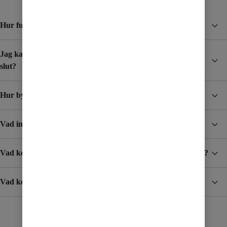
Hur funkar Surfpaket?
Jag kar skaffat ett Surfpaket, hur vet jag när det börjar ta
slut?
Hur byter jag mobilabonnemang?
Vad ingår i abonnemangen?
Vad kostar det att ta emot SMS/MMS när jag är utomlands?
Vad kostar det att surfa och ringa till och från utlandet?