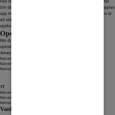
Håll lite extra koll när du använder mobilen på flyg och båtar.
Om det inte finns en mobilmast i närheten kan mobilen kopplas
upp mot en satellit. Det kan leda till extra kostnader. Ett tips är
att stänga av dataanvändning för att inte riskera ofrivillig
uppkoppling.
Operatörer
När du är i Jersey så kopplas du upp mot någon av dessa
operatörer:
Jersey Airtel Limited
Nätverksnamn
-
Nätverkstyp
GSM/GPRS/3G/4G
Nätnamn i display
JT
Nätverksnamn
-
Nätverkstyp
GSM/GPRS/3G/4G/5G
Nätnamn i display
Vanliga frågor och svar