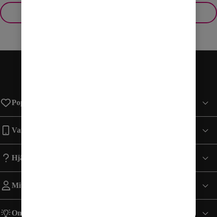
Visa fler
Populära sidor
Varumärken
Hjälp
Mitt Konto
Om Comviq