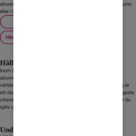
abonnemanget. Du ställer enkelt in ditt Maxpris via Mitt konto
eller i Comviq-appen.
Mitt konto
Håll koll på roaming
Inom EU/EES ingår fri utlandssurf för de flesta av våra
abonnemang och kontantkort, men det gäller inte i övriga
världen. Ett bra sätt att slippa höga kostnader för roaming är
att skaffa ett Surfpaket. Med paketen får du Sveriges billigaste
utlandssurf till ett fast pris. När surfmängden är slut väljer du
själv om du vill köpa mer.
Undvik satellitsamtal