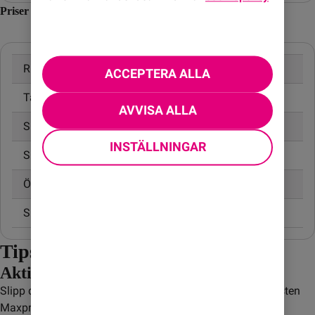
Priser inom Jersey
Ringa samtal
20,00 kr/min
ACCEPTERA ALLA
Ta emot samtal
10,00 kr/min
AVVISA ALLA
Skicka SMS
4,95 kr
INSTÄLLNINGAR
Skicka MMS
6,95 kr
Öppningsavgift
0,99 kr
Surfa utan surfpaket
12,00 kr/MB
Tips! Undvik onödiga kostnader
Aktivera Maxpris
Slipp dyra överraskningar när du är utomlands! Med tjänsten
Maxpris sätter du själv ett tak för extra kostnader på