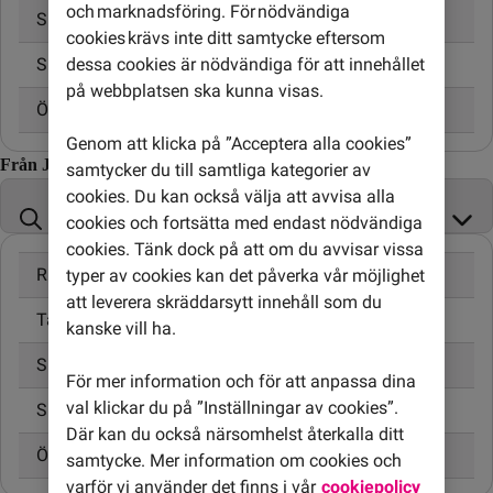
och marknadsföring. För nödvändiga
Skicka SMS
3,00 kr
cookies krävs inte ditt samtycke eftersom
Skicka MMS
5,00 kr
dessa cookies är nödvändiga för att innehållet
på webbplatsen ska kunna visas.
Öppningsavgift
0,95 kr
Genom att klicka på ”Acceptera alla cookies”
Från Jersey till
samtycker du till samtliga kategorier av
cookies. Du kan också välja att avvisa alla
cookies och fortsätta med endast nödvändiga
cookies. Tänk dock på att om du avvisar vissa
Ringa samtal
24,00 kr/min
typer av cookies kan det påverka vår möjlighet
att leverera skräddarsytt innehåll som du
Ta emot samtal
10,00 kr/min
kanske vill ha.
Skicka SMS
4,95 kr
För mer information och för att anpassa dina
val klickar du på ”Inställningar av cookies”.
Skicka MMS
6,95 kr
Där kan du också närsomhelst återkalla ditt
Öppningsavgift
0,99 kr
samtycke. Mer information om cookies och
varför vi använder det finns i vår
cookiepolicy