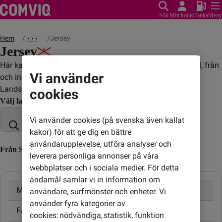
Sök
Mitt konto
Tanka
Meny
Hem
Jersey
• • •
Jersey
Här kan du se vad det kostar att ringa, sms:a och surfa till, från
Vi använder
och inom Jersey.
Landskod: +441534
cookies
Välj land
Vi använder cookies (på svenska även kallat
kakor) för att ge dig en bättre
användarupplevelse, utföra analyser och
Från Sverige till Jersey (till utländskt nummer)
leverera personliga annonser på våra
webbplatser och i sociala medier. För detta
ändamål samlar vi in information om
Mobil
3,20 kr/min
användare, surfmönster och enheter. Vi
använder fyra kategorier av
Fast telefon
3,20 kr/min
cookies: nödvändiga, statistik, funktion