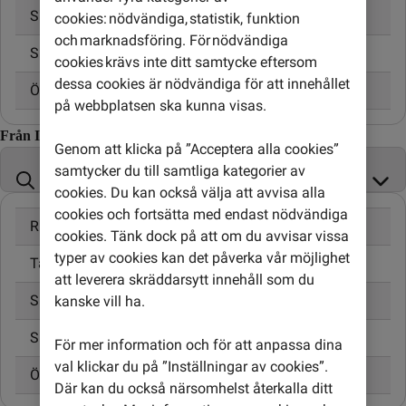
Skicka SMS
3,00 kr
cookies: nödvändiga, statistik, funktion
och marknadsföring. För nödvändiga
Skicka MMS
5,00 kr
cookies krävs inte ditt samtycke eftersom
dessa cookies är nödvändiga för att innehållet
Öppningsavgift
0,95 kr
på webbplatsen ska kunna visas.
Från Irak till
Genom att klicka på ”Acceptera alla cookies”
samtycker du till samtliga kategorier av
cookies. Du kan också välja att avvisa alla
cookies och fortsätta med endast nödvändiga
Ringa samtal
30,00 kr/min
cookies. Tänk dock på att om du avvisar vissa
typer av cookies kan det påverka vår möjlighet
Ta emot samtal
14,00 kr/min
att leverera skräddarsytt innehåll som du
Skicka SMS
4,95 kr
kanske vill ha.
Skicka MMS
9,00 kr
För mer information och för att anpassa dina
val klickar du på ”Inställningar av cookies”.
Öppningsavgift
0,99 kr
Där kan du också närsomhelst återkalla ditt