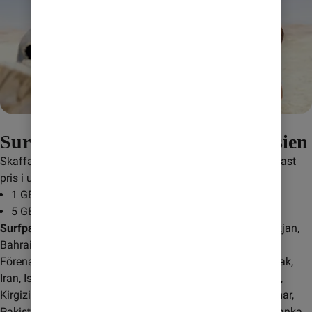
Surfa till fastpris när du reser i Asien
Skaffa ett surfpaket när du reser i Asien och surfa till ett fast 
pris i upp till 7 dygn.
1 GB för 195 kr: skicka
ASN1024
till
232
5 GB för 345 kr: skicka
ASN5120
till
232
Surfpaketet gäller i följande länder:
 Armenien, Azerbajdzjan, 
Bahrain, Bangladesh, Brunei Darussalam, Filippinerna, 
Förenade Arabemiraten, Hong Kong, Indien, Indonesien, Irak, 
Iran, Israel, Japan, Jordanien, Kambodja, Kazakstan, Kina, 
Kirgizistan, Kuwait, Macao, Malaysia, Maldiverna, Myanmar, 
Pakistan, Qatar, Saudiarabien, Singapore, Sydkorea, Sri Lanka, 