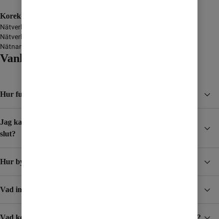
Korek Telecom Company
Nätverksnamn
-
Nätverkstyp
GSM/GPRS/3G
Nätnamn i display
Vanliga frågor och svar
Hur funkar Surfpaket?
Jag kar skaffat ett Surfpaket, hur vet jag när det börjar ta
slut?
Hur byter jag mobilabonnemang?
Vad ingår i abonnemangen?
Vad kostar det att ta emot SMS/MMS när jag är utomlands?