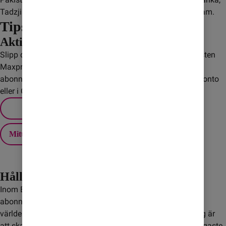
Tadzjikistan, Taiwan, Thailand, Turkiet, Uzbekistan, Vietnam.
Tips! Undvik onödiga kostnader
Aktivera Maxpris
Slipp dyra överraskningar när du är utomlands! Med tjänsten
Maxpris sätter du själv ett tak för extra kostnader på
abonnemanget. Du ställer enkelt in ditt Maxpris via Mitt konto
eller i Comviq-appen.
Mitt konto
Håll koll på roaming
Inom EU/EES ingår fri utlandssurf för de flesta av våra
abonnemang och kontantkort, men det gäller inte i övriga
världen. Ett bra sätt att slippa höga kostnader för roaming är
att skaffa ett Surfpaket. Med paketen får du Sveriges billigaste