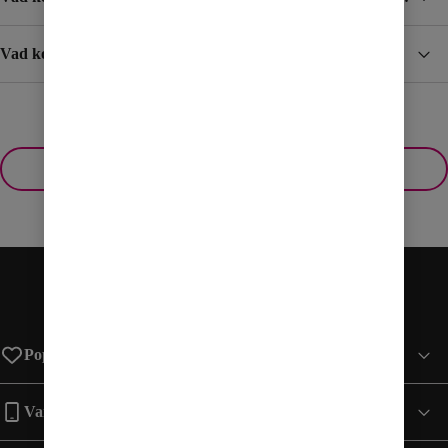
Vad kostar det att surfa och ringa till och från utlandet?
Visa fler
Populära sidor
Varumärken