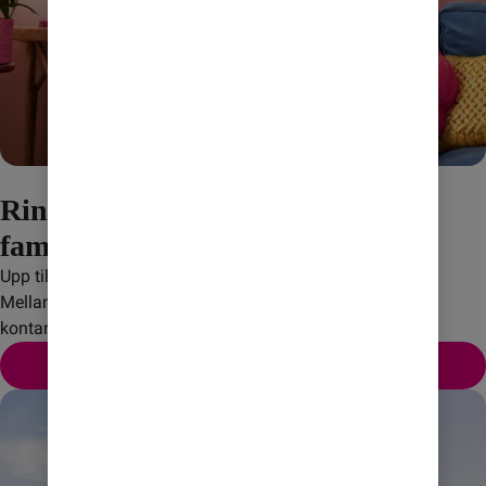
Ring superbilligt till vänner och
familj i Mellanöstern med närhet.
Upp till 100 minuter ingår att ringa för till 30 länder i 
Mellanöstern med närhet, Nordafrika, samt EU/EES med 
kontantkortet Amigos Allo.
Till Amigos Allo