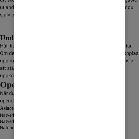
utlandssurf till ett fast pris. När surfmängden är slut väljer du
själv om du vill köpa mer.
Undvik satellitsamtal
Håll lite extra koll när du använder mobilen på flyg och båtar.
Om det inte finns en mobilmast i närheten kan mobilen kopplas
upp mot en satellit. Det kan leda till extra kostnader. Ett tips är
att stänga av dataanvändning för att inte riskera ofrivillig
uppkoppling.
Operatörer
När du är i Irak så kopplas du upp mot någon av dessa
operatörer:
Asiacell Communications PJSC
Nätverksnamn
-
Nätverkstyp
GSM/GPRS/3G/4G
Nätnamn i display