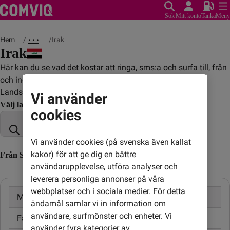
Sök
Mitt konto
Tanka
Meny
Hem
Irak
• • •
Irak
Här kan du se vad det kostar att ringa, sms:a och surfa till, från
och inom Irak.
Landskod: +964
Vi använder
Välj land
cookies
Vi använder cookies (på svenska även kallat
kakor) för att ge dig en bättre
Från Sverige till Irak (till utländskt nummer)
användarupplevelse, utföra analyser och
leverera personliga annonser på våra
webbplatser och i sociala medier. För detta
Mobil
9,00 kr/min
ändamål samlar vi in information om
användare, surfmönster och enheter. Vi
Fast telefon
9,00 kr/min
använder fyra kategorier av