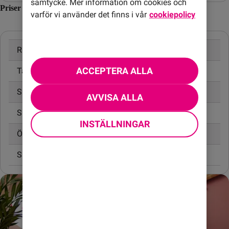
samtycke. Mer information om cookies och
Priser inom Irak
varför vi använder det finns i vår
cookiepolicy
Ringa samtal
24,00 kr/min
ACCEPTERA ALLA
Ta emot samtal
14,00 kr/min
Skicka SMS
4,95 kr
AVVISA ALLA
Skicka MMS
9,00 kr
INSTÄLLNINGAR
Öppningsavgift
0,99 kr
Surfa utan surfpaket
55,00 kr/MB