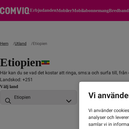
Erbjudanden
Mobiler
Mobilabonnemang
Bredband
Hem
Utland
Etiopien
Etiopien
Här kan du se vad det kostar att ringa, sms:a och surfa till, frå
Landskod: +251
Välj land
Vi använde
Vi använder cookies 
analyser och levere
samlar vi in inform