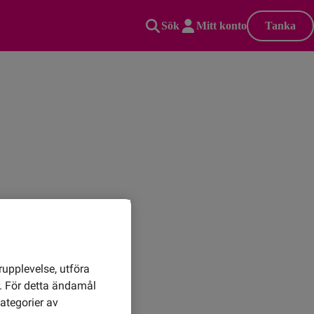
Sök
Mitt konto
Tanka
rupplevelse, utföra
r. För detta ändamål
ategorier av