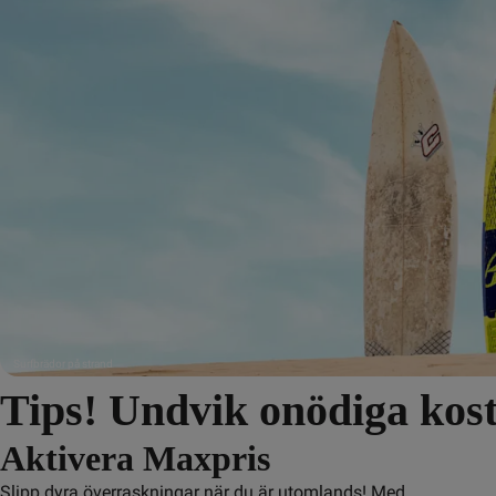
Surfbrädor på strand
Tips! Undvik onödiga kos
Aktivera Maxpris
Slipp dyra överraskningar när du är utomlands! Med