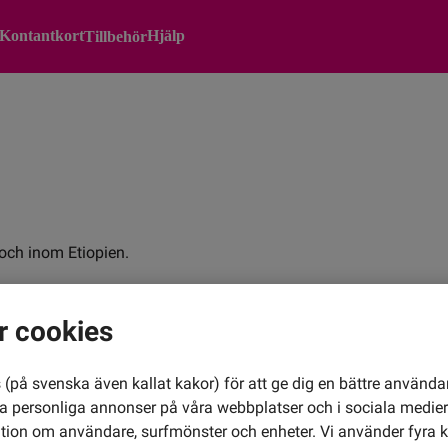
Kontantkort
Hjälp
Tillbehör
n och inom Etiopien.
r cookies
(på svenska även kallat kakor) för att ge dig en bättre använda
ra personliga annonser på våra webbplatser och i sociala medie
ation om användare, surfmönster och enheter. Vi använder fyra k