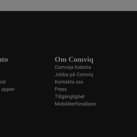
nto
Om Comviq
Comviqs historia
Jobba på Comviq
oid
Kontakta oss
i appen
Press
Tillgänglighet
Mobilåterförsäljare