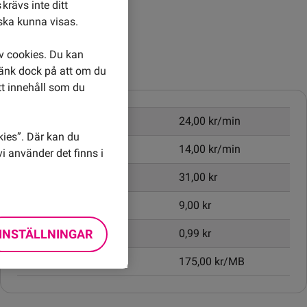
krävs inte ditt
ska kunna visas.
av cookies. Du kan
Priser inom Etiopien
Tänk dock på att om du
tt innehåll som du
Ringa samtal
24,00 kr/min
kies”. Där kan du
Ta emot samtal
14,00 kr/min
i använder det finns i
Skicka SMS
31,00 kr
Skicka MMS
9,00 kr
INSTÄLLNINGAR
Öppningsavgift
0,99 kr
Surfa utan surfpaket
175,00 kr/MB