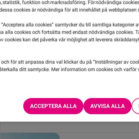
 statistik, funktion och marknadsföring. För nödvändiga cookies 
essa cookies är nödvändiga för att innehållet på webbplatsen 
Från Etiopien till
”Acceptera alla cookies” samtycker du till samtliga kategorier 
isa alla cookies och fortsätta med endast nödvändiga cookies. 
av cookies kan det påverka vår möjlighet att leverera skräddarsy
Ringa samtal
30,00 kr/min
och för att anpassa dina val klickar du på ”Inställningar av coo
Ta emot samtal
14,00 kr/min
terkalla ditt samtycke. Mer information om cookies och varför v
Skicka SMS
31,00 kr
Skicka MMS
9,00 kr
ACCEPTERA ALLA
AVVISA ALLA
Öppningsavgift
0,99 kr