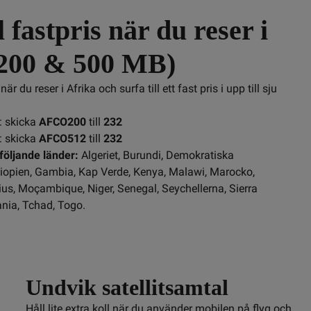
l fastpris när du reser i
(200 & 500 MB)
r du reser i Afrika och surfa till ett fast pris i upp till sju 
: skicka
AFCO200
till
232
: skicka
AFCO512
till
232
 följande länder:
 Algeriet, Burundi, Demokratiska 
iopien, Gambia, Kap Verde, Kenya, Malawi, Marocko, 
us, Moçambique, Niger, Senegal, Seychellerna, Sierra 
nia, Tchad, Togo.
Undvik satellitsamtal
Håll lite extra koll när du använder mobilen på flyg och