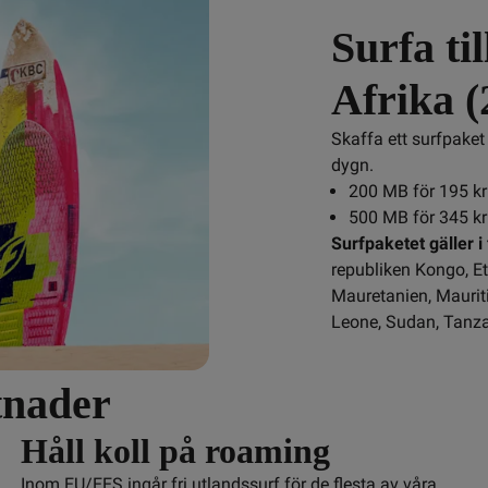
Surfa til
Afrika 
Skaffa ett surfpaket nä
dygn.
200 MB för 195 kr
500 MB för 345 kr
Surfpaketet gäller i
republiken Kongo, Et
Mauretanien, Mauriti
Leone, Sudan, Tanza
tnader
Håll koll på roaming
Inom EU/EES ingår fri utlandssurf för de flesta av våra