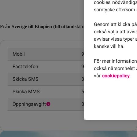
cookies: nödvändiga,
samtycke eftersom d
Genom att klicka på 
Från Sverige till Etiopien (till utländskt nummer)
också välja att avv
avvisar vissa typer 
kanske vill ha.
Mobil
9,00 kr/min
För mer information 
Fast telefon
9,00 kr/min
också närsomhelst å
vår
cookiepolicy
Skicka SMS
3,00 kr
Skicka MMS
5,00 kr
Öppningsavgift
0,95 kr