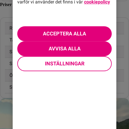
varför vi använder det finns i vår
cookiepolicy
Priser inom Ecuador
Ringa samtal
20,00 kr/min
ACCEPTERA ALLA
Ta emot samtal
10,00 kr/min
AVVISA ALLA
Skicka SMS
4,95 kr
INSTÄLLNINGAR
Skicka MMS
6,95 kr
Öppningsavgift
0,99 kr
Surfa utan surfpaket
45,00 kr/MB