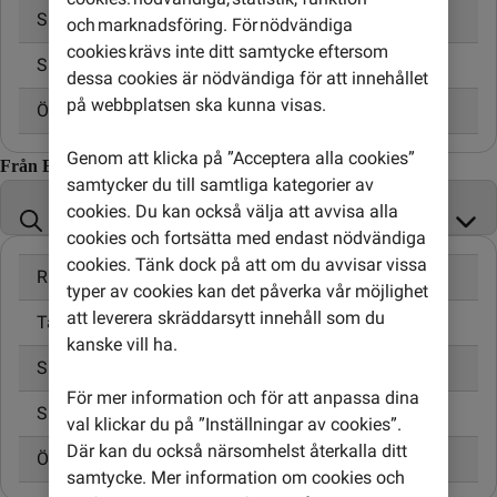
Skicka SMS
3,00 kr
och marknadsföring. För nödvändiga
cookies krävs inte ditt samtycke eftersom
Skicka MMS
5,00 kr
dessa cookies är nödvändiga för att innehållet
på webbplatsen ska kunna visas.
Öppningsavgift
0,95 kr
Genom att klicka på ”Acceptera alla cookies”
Från Ecuador till
samtycker du till samtliga kategorier av
cookies. Du kan också välja att avvisa alla
cookies och fortsätta med endast nödvändiga
cookies. Tänk dock på att om du avvisar vissa
Ringa samtal
typer av cookies kan det påverka vår möjlighet
att leverera skräddarsytt innehåll som du
Ta emot samtal
kanske vill ha.
Skicka SMS
För mer information och för att anpassa dina
Skicka MMS
val klickar du på ”Inställningar av cookies”.
Där kan du också närsomhelst återkalla ditt
Öppningsavgift
samtycke. Mer information om cookies och