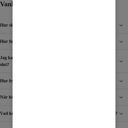
Vanliga frågor och svar
Hur skyddar jag mig från höga kostnader i utlandet?
Hur funkar Surfpaket?
Jag kar skaffat ett Surfpaket, hur vet jag när det börjar ta
slut?
Hur byter jag mobilabonnemang?
När börjar jag betala för surf och samtal i utlandet?
Vad kostar det att ta emot SMS/MMS när jag är utomlands?