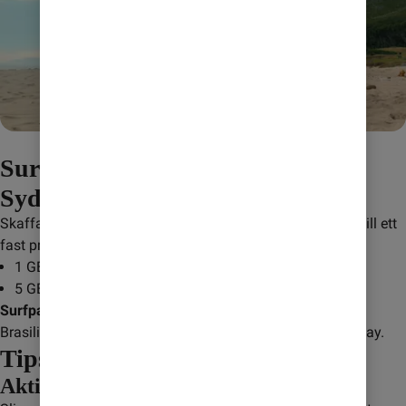
Surfa till fastpris när du reser i
Sydamerika
Skaffa ett surfpaket när du reser i Sydamerika och surfa till ett 
fast pris i upp till sju dygn.
1 GB för 195 kr: skicka
SA1024
till
232
5 GB för 345 kr: skicka
SA5120
till
232
Surfpaketet gäller i följande länder:
 Argentina, Bolivia, 
Brasilien, Chile, Colombia, Ecuador, Paraguay, Peru, Uruguay.
Tips! Undvik onödiga kostnader
Aktivera Maxpris