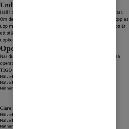
Undvik satellitsamtal
Håll lite extra koll när du använder mobilen på flyg och båtar.
Om det inte finns en mobilmast i närheten kan mobilen kopplas
upp mot en satellit. Det kan leda till extra kostnader. Ett tips är
att stänga av dataanvändning för att inte riskera ofrivillig
uppkoppling.
Operatörer
När du är i Ecuador så kopplas du upp mot någon av dessa
operatörer:
TIGO Ecuador
Nätverksnamn
-
Nätverkstyp
GSM/GPRS/3G/4G
Nätnamn i display
Claro Ecuador
Nätverksnamn
-
Nätverkstyp
GSM/GPRS/3G
Nätnamn i display