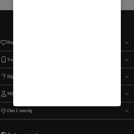
Populära sidor
Varumärken
Hjälp
Mitt Konto
Om Comviq