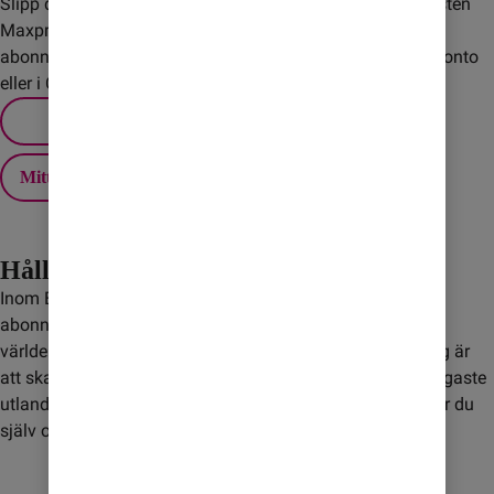
Slipp dyra överraskningar när du är utomlands! Med tjänsten
Maxpris sätter du själv ett tak för extra kostnader på
abonnemanget. Du ställer enkelt in ditt Maxpris via Mitt konto
eller i Comviq-appen.
Mitt konto
Håll koll på roaming
Inom EU/EES ingår fri utlandssurf för de flesta av våra
abonnemang och kontantkort, men det gäller inte i övriga
världen. Ett bra sätt att slippa höga kostnader för roaming är
att skaffa ett Surfpaket. Med paketen får du Sveriges billigaste
utlandssurf till ett fast pris. När surfmängden är slut väljer du
själv om du vill köpa mer.