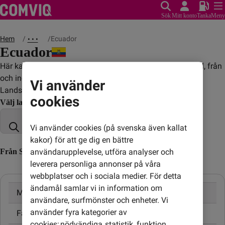
Sök
Mitt konto
Tanka
Meny
Hem
Ecuador
• • •
Ecuador
Här kan du se vad det kostar att ringa, sms:a och surfa till, från
och inom Ecuador.
Vi använder
Landskod: +593
cookies
Välj land
Vi använder cookies (på svenska även kallat
kakor) för att ge dig en bättre
Från Sverige till Ecuador (till utländskt nummer)
användarupplevelse, utföra analyser och
leverera personliga annonser på våra
webbplatser och i sociala medier. För detta
ändamål samlar vi in information om
Mobil
5,00 kr/min
användare, surfmönster och enheter. Vi
använder fyra kategorier av
Fast telefon
5,00 kr/min
cookies: nödvändiga, statistik, funktion