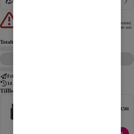
Byt in mobil
Att låna kostar pengar!
Om du inte kan betala tillbaka skulden i tid riskerar du en
betalningsanmärkning. Det kan leda till svårigheter att få hyra bostad,
teckna abonnemang och få nya lån. För stöd, vänd dig till budget- och
skuldrådgivningen i din kommun. Kontaktuppgifter finns på
konsumentverket.se
.
Totalt
Gå till kassan
Fri frakt
14 dagars ångerrätt
Tillbehör till mobilen
Samsung
Anker
Snabbladdare
Soundcore R50i
25W USB-C
GaN
Lägg till
Lägg till