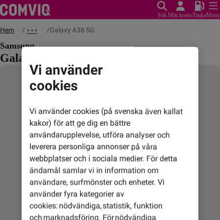
Sök
Mitt konto
Tanka
Meny
Hem
Galaxy A36 5G
• • •
Samsung
Galaxy A36 5G
Vi använder
cookies
Vi använder cookies (på svenska även kallat
kakor) för att ge dig en bättre
användarupplevelse, utföra analyser och
leverera personliga annonser på våra
webbplatser och i sociala medier. För detta
ändamål samlar vi in information om
användare, surfmönster och enheter. Vi
använder fyra kategorier av
cookies: nödvändiga, statistik, funktion
och marknadsföring. För nödvändiga