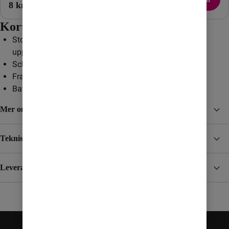
8 kr/mån
13 kr/mån
Kort om mobilen
Stor och ljusstark 6,7-tumsskärm med 120 Hz
uppdateringshastighet
Schysst trippelkamera med smarta AI-funktioner
Framtidssäkrad genom långsiktiga uppdateringar
Batteri på 5 000 mAh och stöd för snabbladdning
Mer om Samsung Galaxy A36
Teknisk specifikation
Leverans, betalning och retur