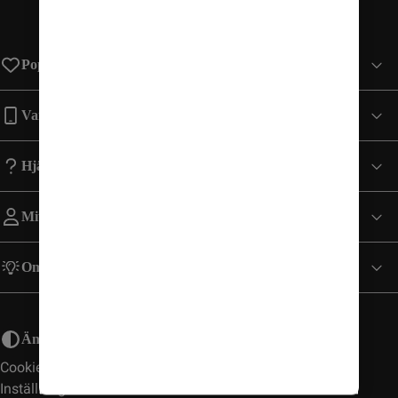
Populära sidor
Varumärken
Hjälp
Mitt Konto
Om Comviq
Ändra utseende
Cookies
Inställningar