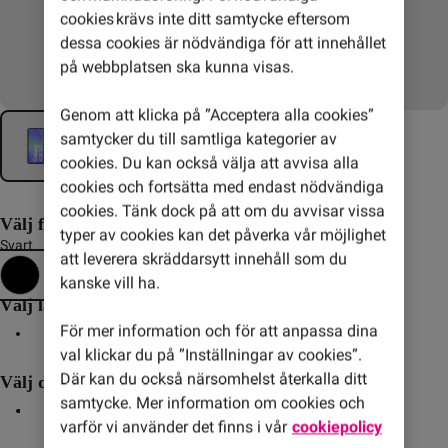
cookies krävs inte ditt samtycke eftersom
dessa cookies är nödvändiga för att innehållet
på webbplatsen ska kunna visas.
Genom att klicka på ”Acceptera alla cookies”
samtycker du till samtliga kategorier av
cookies. Du kan också välja att avvisa alla
cookies och fortsätta med endast nödvändiga
cookies. Tänk dock på att om du avvisar vissa
Välj färg
typer av cookies kan det påverka vår möjlighet
Svart
att leverera skräddarsytt innehåll som du
kanske vill ha.
Välj lagringsutrymme
För mer information och för att anpassa dina
128 GB
val klickar du på ”Inställningar av cookies”.
Där kan du också närsomhelst återkalla ditt
Välj delbetalning av mobilen
samtycke. Mer information om cookies och
36 mån
24 mån
Direkt
varför vi använder det finns i vår
cookiepolicy