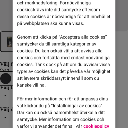
och marknadsföring. För nödvändiga
cookies krävs inte ditt samtycke eftersom
dessa cookies är nödvändiga för att innehållet
på webbplatsen ska kunna visas.
Genom att klicka på ”Acceptera alla cookies”
samtycker du till samtliga kategorier av
cookies. Du kan också välja att avvisa alla
cookies och fortsätta med endast nödvändiga
Välj färg
cookies. Tänk dock på att om du avvisar vissa
Svart
typer av cookies kan det påverka vår möjlighet
att leverera skräddarsytt innehåll som du
kanske vill ha.
Välj lagringsutrymme
256 GB
För mer information och för att anpassa dina
val klickar du på ”Inställningar av cookies”.
Välj delbetalning av mobilen
Där kan du också närsomhelst återkalla ditt
samtycke. Mer information om cookies och
36 mån
24 mån
Direkt
varför vi använder det finns i vår
cookiepolicy