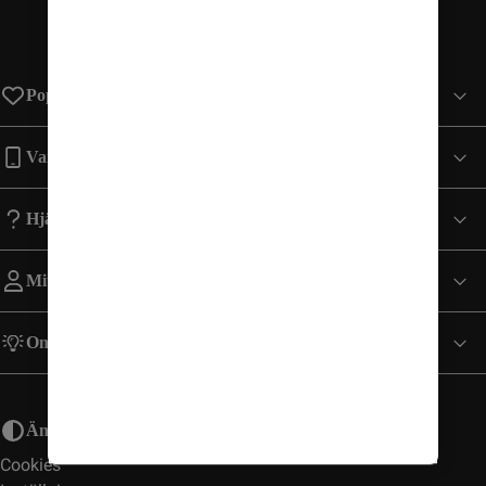
Populära sidor
Varumärken
Hjälp
Mitt Konto
Om Comviq
Ändra utseende
Cookies