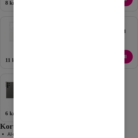
8 kr/mån
83 kr/mån
PanzerGlass
PanzerGlass
CARE
Skärmskydd
transparent
skal
Lägg till
Lägg till
11 kr/mån
11 kr/mån
PanzerGlass
Hoops
kameraskydd
Lägg till
6 kr/mån
Kort om mobilen
AI-mobil utöver det vanliga med 6,9-tums skärm och