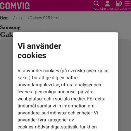
Sök
Mitt konto
Tanka
Meny
Hem
Galaxy S25 Ultra
• • •
Samsung
Galaxy S25 Ultra
Vi använder
cookies
Vi använder cookies (på svenska även kallat
kakor) för att ge dig en bättre
användarupplevelse, utföra analyser och
leverera personliga annonser på våra
webbplatser och i sociala medier. För detta
ändamål samlar vi in information om
användare, surfmönster och enheter. Vi
använder fyra kategorier av
cookies: nödvändiga, statistik, funktion