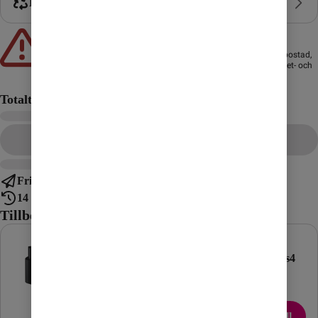
Byt in mobil
Att låna kostar pengar!
Om du inte kan betala tillbaka skulden i tid riskerar du en
betalningsanmärkning. Det kan leda till svårigheter att få hyra bostad,
teckna abonnemang och få nya lån. För stöd, vänd dig till budget- och
skuldrådgivningen i din kommun. Kontaktuppgifter finns på
konsumentverket.se
.
Totalt
Gå till kassan
Fri frakt
14 dagars ångerrätt
Tillbehör till mobilen
Samsung
Samsung
Snabbladdare
Galaxy Buds4
25W USB-C
Pro
GaN
Lägg till
Lägg till