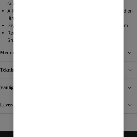
suverän prestanda
Allt det senaste från Samsung Galaxy AI: spara tid med en
lång rad smarta och användbara funktioner
Grym kamera med 200 megapixlar och 10x optisk zoom
Redo för de
senaste spelen med högpresterande
Snapdragon 8 Elite for Galaxy-chippet
Mer om Galaxy S25 Ultra
Teknisk specifikation
Vanliga frågor och svar om Galaxy S25 Ultra
Leverans, betalning och retur