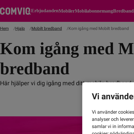
Erbjudanden
Mobiler
Mobilabonnemang
Bredband
Hem
Hjalp
Mobilt bredband
Kom igång med Mobilt bredband
Kom igång med Mo
bredband
Här hjälper vi dig igång med ditt mobila bredband.
Vi använde
Vi använder cookies 
analyser och levere
samlar vi in inform
cookies: nödvändiga,