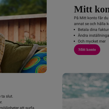
Mitt ko
På Mitt konto får du 
annat se och hålla 
Betala dina faktur
Ändra inställninga
Och mycket mer
Mitt konto
a slut.

.

möjligheter att surfa 