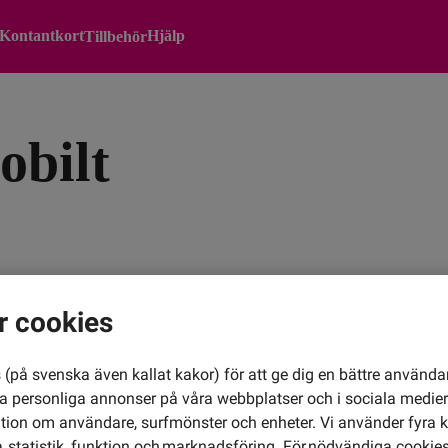
Kontantkort
Hjälp
Tillbehör
bilt
r cookies
(på svenska även kallat kakor) för att ge dig en bättre använda
ra personliga annonser på våra webbplatser och i sociala medie
ation om användare, surfmönster och enheter. Vi använder fyra k
Sn
 statistik, funktion och marknadsföring. För nödvändiga cookies 