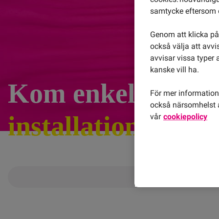
samtycke eftersom d
Genom att klicka på 
också välja att avv
avvisar vissa typer 
kanske vill ha.
Kom enkelt igång
För mer information 
också närsomhelst å
installationsguide
vår
cookiepolicy
Välj din router 👇
Huawei 5G CPE-5
Huawei B535