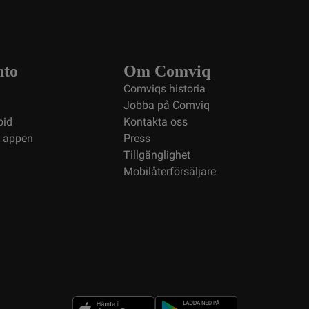
nto
Om Comviq
Comviqs historia
Jobba på Comviq
oid
Kontakta oss
i appen
Press
Tillgänglighet
Mobilåterförsäljare