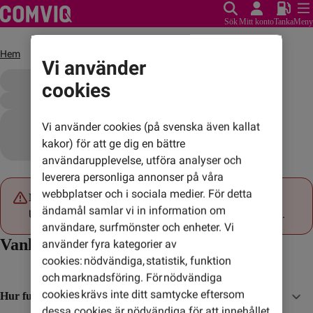
Sök
Mitt konto
Tanka
Meny
Hem
Nordkorea
• • •
Vi använder
cookies
Vi använder cookies (på svenska även kallat
kakor) för att ge dig en bättre
användarupplevelse, utföra analyser och
leverera personliga annonser på våra
webbplatser och i sociala medier. För detta
Något gick fel
ändamål samlar vi in information om
Utlandspriser kunde inte laddas. Försök igen senare.
användare, surfmönster och enheter. Vi
Vanliga frågor och svar
använder fyra kategorier av
cookies: nödvändiga, statistik, funktion
och marknadsföring. För nödvändiga
cookies krävs inte ditt samtycke eftersom
Hur funkar Surfpaket?
dessa cookies är nödvändiga för att innehållet