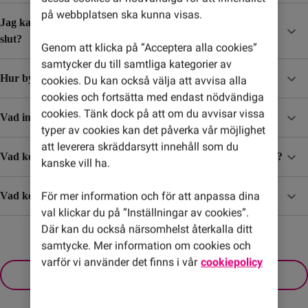
på webbplatsen ska kunna visas.
Jag kar skaffat ett Surfpaket, hur vet jag när det börjar ta
slut?
Genom att klicka på ”Acceptera alla cookies”
samtycker du till samtliga kategorier av
Hur byter jag mobilabonnemang?
cookies. Du kan också välja att avvisa alla
cookies och fortsätta med endast nödvändiga
cookies. Tänk dock på att om du avvisar vissa
Vad ingår i abonnemangen?
typer av cookies kan det påverka vår möjlighet
att leverera skräddarsytt innehåll som du
Vad kostar det att ta emot SMS/MMS när jag är utomlands?
kanske vill ha.
För mer information och för att anpassa dina
Vad kostar det att surfa och ringa till och från utlandet?
val klickar du på ”Inställningar av cookies”.
Där kan du också närsomhelst återkalla ditt
samtycke. Mer information om cookies och
varför vi använder det finns i vår
cookiepolicy
Visa fler