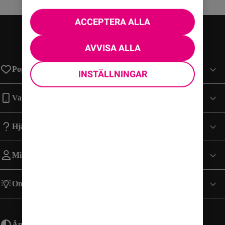
ACCEPTERA ALLA
AVVISA ALLA
Populära sidor
INSTÄLLNINGAR
Varumärken
Hjälp
Mitt Konto
Om Comviq
Ändra utseende