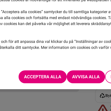
349 k
”Acceptera alla cookies” samtycker du till samtliga kategorier 
isa alla cookies och fortsätta med endast nödvändiga cookies. 
100 
av cookies kan det påverka vår möjlighet att leverera skräddarsy
299 k
20 G
och för att anpassa dina val klickar du på ”Inställningar av coo
229 k
terkalla ditt samtycke. Mer information om cookies och varför v
Fria
5G i
Spar
100 
Inkl.
ACCEPTERA ALLA
AVVISA ALLA
Få raba
Byt