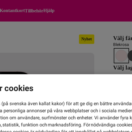
Kontantkort
Hjälp
Tillbehör
Välj fä
Nyhet
Blekrosa
Välj l
r cookies
Välj de
(på svenska även kallat kakor) för att ge dig en bättre använda
ra personliga annonser på våra webbplatser och i sociala medie
Välj m
ation om användare, surfmönster och enheter. Vi använder fyra k
5G samt f
 statistik, funktion och marknadsföring. För nödvändiga cookies 
200 
essa cookies är nödvändiga för att innehållet på webbplatsen 