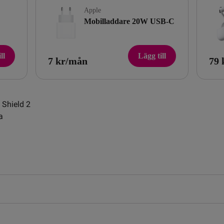
Apple
Mobilladdare 20W USB-C
ll
Lägg till
7 kr/mån
79 
 Shield 2
a