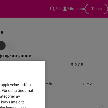
Sök
Mitt konto
Tanka
rg
agringsutrymme
256 GB
512 GB
lbetalning av mobilen
36 mån
24 mån
Direkt
rupplevelse, utföra
r. För detta ändamål
obilabonnemang
ategorier av
ria samtal, SMS och MMS.
krävs inte ditt
GB
ska kunna visas.
+45 GB extra