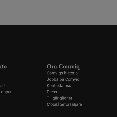
nto
Om Comviq
Comviqs historia
Jobba på Comviq
oid
Kontakta oss
i appen
Press
Tillgänglighet
Mobilåterförsäljare