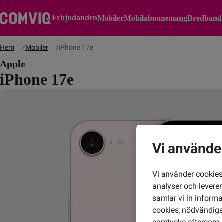
Erbjudanden
Mobiler
Mobilabonnemang
Bredband
Hem
Mobiler
iPhone 17e
Apple
iPhone 17e
Vi använde
Vi använder cookies 
analyser och levere
samlar vi in inform
cookies: nödvändiga,
samtycke eftersom d