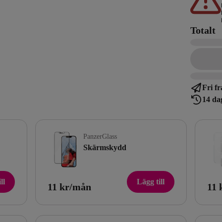
Totalt
Fri fr
14 da
PanzerGlass
Skärmskydd
ll
Lägg till
11 kr/mån
11 