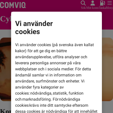
Sök
Mitt konto
Tanka
Meny
Cyber Monday
Vi använder
cookies
Vi använder cookies (på svenska även kallat
kakor) för att ge dig en bättre
användarupplevelse, utföra analyser och
leverera personliga annonser på våra
webbplatser och i sociala medier. För detta
ändamål samlar vi in information om
användare, surfmönster och enheter. Vi
använder fyra kategorier av
cookies: nödvändiga, statistik, funktion
och marknadsföring. För nödvändiga
cookies krävs inte ditt samtycke eftersom
Kom tillbaka i november 2026
dessa cookies är nödvändiga för att innehållet