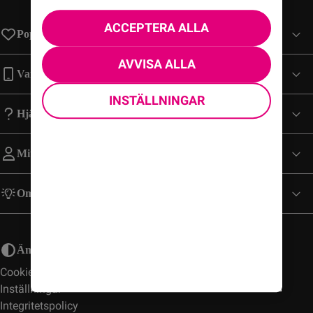
ACCEPTERA ALLA
Populära sidor
AVVISA ALLA
Varumärken
INSTÄLLNINGAR
Hjälp
Mitt Konto
Om Comviq
Ändra utseende
Cookies
Inställningar
Integritetspolicy