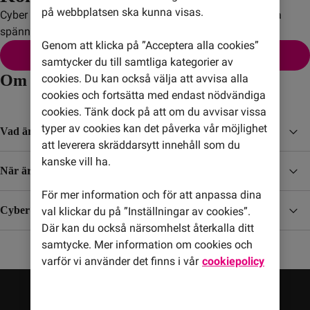
på webbplatsen ska kunna visas.
Cyber monday kommer tillbaka i november 2026 med nya 
spännande deals!
Genom att klicka på ”Acceptera alla cookies”
Alla våra erbjudanden
samtycker du till samtliga kategorier av
Om Cyber Monday
cookies. Du kan också välja att avvisa alla
cookies och fortsätta med endast nödvändiga
cookies. Tänk dock på att om du avvisar vissa
typer av cookies kan det påverka vår möjlighet
Vad är Cyber Monday?
att leverera skräddarsytt innehåll som du
kanske vill ha.
När är Cyber Monday?
För mer information och för att anpassa dina
Cyber Monday i Sverige
val klickar du på ”Inställningar av cookies”.
Där kan du också närsomhelst återkalla ditt
samtycke. Mer information om cookies och
varför vi använder det finns i vår
cookiepolicy