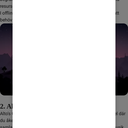
resurser och försvara dig mot monster.
I offline-läget kan du förlora dig i dina egna äventyr utan att 
behöva internetuppkoppling.
2. Alto's Odyssey
Alto's Odyssey är ett vackert utformat "endless runner"-spel där 
du åker snowboard genom olika landskap, utför trick och 
samlar mynt. Spelets enkla kontroller och avkopplande musik 