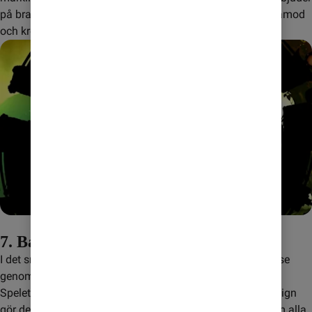
på bra grafik och utmanande pussel som kräver både tålamod 
och kreativt tänkande.
7. Badland
I det snygga äventyrsspelet Badland styr du en liten varelse 
genom en farlig skog full av fällor och hinder.
Spelets fysikbaserade mekanik och engagerande nivådesign 
gör det till en spännande upplevelse. Du kan spela igenom alla 