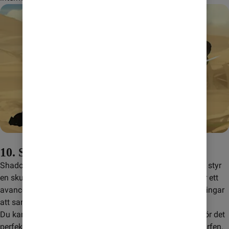
10. Shadow Fight 2
Shadow Fight 2 är ett kampspel med RPG-element där du styr 
en skuggkrigare som kämpar mot olika fiender. Spelet har ett 
avancerat stridssystem och många olika vapen och rustningar 
att samla.
Du kan spela igenom stora delar av spelet offline, vilket gör det 
perfekt för långa resor eller tillfällen då du vill spara på surfen.