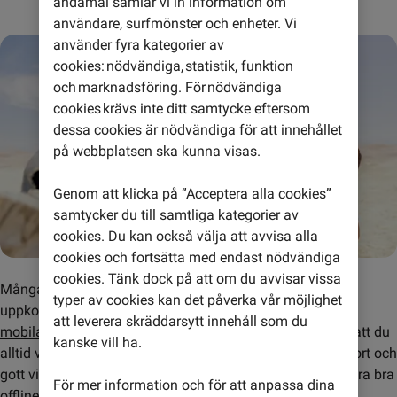
ändamål samlar vi in information om
användare, surfmönster och enheter. Vi
använder fyra kategorier av
cookies: nödvändiga, statistik, funktion
och marknadsföring. För nödvändiga
cookies krävs inte ditt samtycke eftersom
dessa cookies är nödvändiga för att innehållet
på webbplatsen ska kunna visas.
Genom att klicka på ”Acceptera alla cookies”
samtycker du till samtliga kategorier av
cookies. Du kan också välja att avvisa alla
cookies och fortsätta med endast nödvändiga
cookies. Tänk dock på att om du avvisar vissa
Många mobilspel kommer med krav på att du ska vara 
typer av cookies kan det påverka vår möjlighet
uppkopplad medan du spelar, men även om du har ett 
att leverera skräddarsytt innehåll som du
mobilabonnemang med grym täckning
 är det inte säkert att du 
kanske vill ha.
alltid vill eller kan vara online. Du kanske ska flyga eller kort och 
gott vill spara på surfen och då är det praktiskt att ha några bra 
För mer information och för att anpassa dina
offline-spel på mobilen.