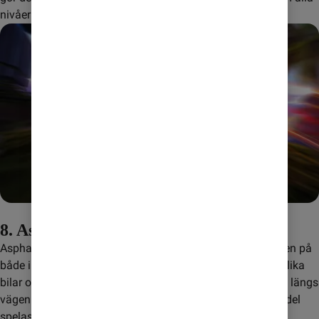
nivåer helt offline.
8. Asphalt 8: Airborne
Asphalt 8: Airborne är ett av de mest populära racingspelen på 
både iPhone och Android-mobiler. Spelet har massor av olika 
bilar och banor, och du kan utföra häftiga trick och stunts längs 
vägen. Även om spelet har ett online-läge kan det till stor del 
spelas utan uppkoppling.