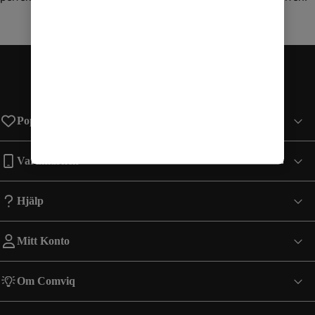
Populära sidor
Varumärken
Hjälp
Mitt Konto
Om Comviq