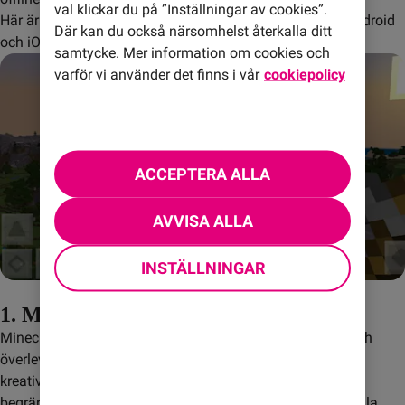
val klickar du på ”Inställningar av cookies”.
Här är en lista med några av de bästa mobilspelen för Android 
Där kan du också närsomhelst återkalla ditt
och iOS som inte kräver konstant uppkoppling.
samtycke. Mer information om cookies och
varför vi använder det finns i vår
cookiepolicy
ACCEPTERA ALLA
AVVISA ALLA
INSTÄLLNINGAR
1. Minecraft
Minecraft är en klassiker som låter dig utforska, skapa och 
överleva i en blockbaserad värld. Spelet erbjuder både ett 
kreativt läge där du kan bygga vad du vill utan några 
begränsningar och ett överlevnadsläge där du måste samla 