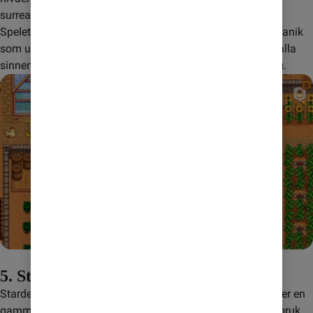
surrealistiska arkitektoniska miljöer.
Spelet är känt för sin unika grafik och innovativa spelmekanik 
som utmanar ditt sätt att tänka. Det är en upplevelse för alla 
sinnen som du kan njuta av helt utan internetuppkoppling.
5. Stardew Valley
Stardew Valley är ett klassiskt lantbruksspel där du tar över en 
gammal gård och förvandlar den till ett blomstrande jordbruk. 