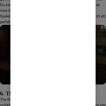
Du kan odla grödor, föda upp djur, fiska och skapa relationer 
med byborna.
Spelets öppna design och stora mängd aktiviteter gör det till ett 
perfekt mobilspel utan internet på semesterresan.
6. The Room-serien
The Room-serien är ett antal pusselspel som fokuserar på 
märkliga maskiner och mystiska lådor. Varje spel i serien bjuder 