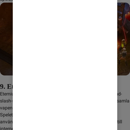
9. Eternium
Eternium är ett action-RPG inspirerat av klassiska hack-and-
slash-spel som Diablo. Du kan välja mellan olika klasser, samla 
vapen och rustningar, och kämpa mot horder av fiender.
Spelet har en omfattande offline-upplevelse där du kan 
använda de flesta av funktionerna utan att vara ansluten till 
internet.