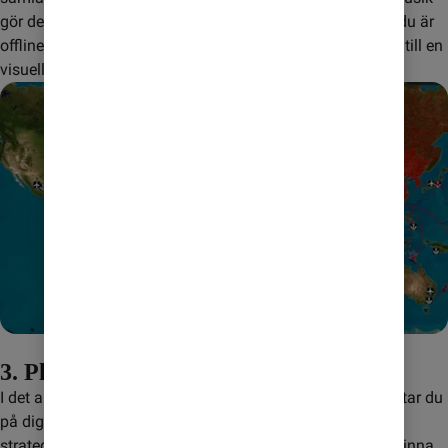
gör det till ett perfekt spel att koppla av med, särskilt när du är 
offline. Dessutom är grafiken vacker, vilket gör varje åktur till en 
visuell njutning.
3. Plague Inc.
I det annorlunda men populära strategispelet Plague Inc. tar du 
på dig rollen som en smittsam sjukdom. Du måste måste 
strategiskt utveckla och anpassa sjukdomen för att övervinna 