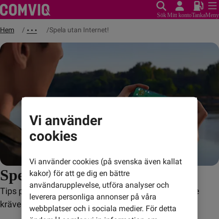
Sök
Mitt konto
Tanka
Meny
Hem
Spela utan Internet!
• • •
Vi använder
cookies
Vi använder cookies (på svenska även kallat
Spela utan Internet!
kakor) för att ge dig en bättre
användarupplevelse, utföra analyser och
Tips på bra offline-spel för Android och iOS som inte
leverera personliga annonser på våra
kräver internetuppkoppling.
webbplatser och i sociala medier. För detta