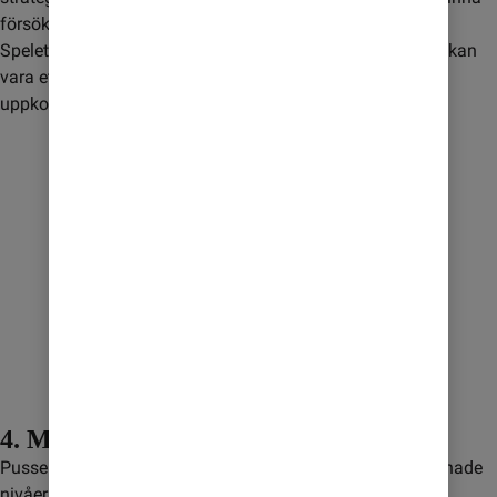
försök att stoppa dig.
Spelet kräver både planering och taktiskt tänkande, vilket kan 
vara ett bra sätt att fördriva tiden när du inte har någon 
uppkoppling.
4. Monument Valley 2
Pusselspelet Monument Valley 2 har fantastiskt väldesignade 
nivåer där du leder en mor och hennes barn genom 