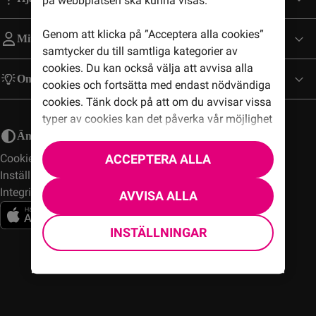
på webbplatsen ska kunna visas.
Genom att klicka på ”Acceptera alla cookies”
Mitt Konto
samtycker du till samtliga kategorier av
cookies. Du kan också välja att avvisa alla
Om Comviq
cookies och fortsätta med endast nödvändiga
cookies. Tänk dock på att om du avvisar vissa
typer av cookies kan det påverka vår möjlighet
att leverera skräddarsytt innehåll som du
Ändra utseende
kanske vill ha.
ACCEPTERA ALLA
Cookies
Inställningar
För mer information och för att anpassa dina
Integritetspolicy
AVVISA ALLA
val klickar du på ”Inställningar av cookies”.
Där kan du också närsomhelst återkalla ditt
INSTÄLLNINGAR
samtycke. Mer information om cookies och
varför vi använder det finns i vår
cookiepolicy