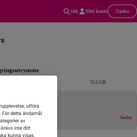
Sök
Mitt konto
Tanka
rg
agringsutrymme
256 GB
512 GB
tantkort att tanka ingår
rupplevelse, utföra
en bindningstid
r. För detta ändamål
Ändra
ategorier av
krävs inte ditt
ska kunna visas.