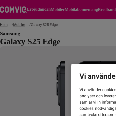
Erbjudanden
Mobiler
Mobilabonnemang
Bredband
Hem
Mobiler
Galaxy S25 Edge
Samsung
Galaxy S25 Edge
Vi använde
Vi använder cookies 
analyser och levere
samlar vi in inform
cookies: nödvändiga,
samtycke eftersom d