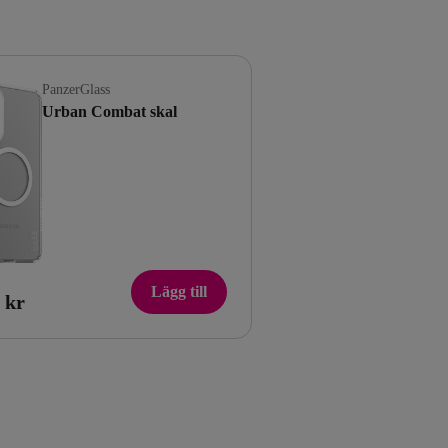
PanzerGlass
Urban Combat skal
Lägg till
 kr