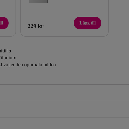
ll
Lägg till
229 kr
ttills
Titanium
väljer den optimala bilden