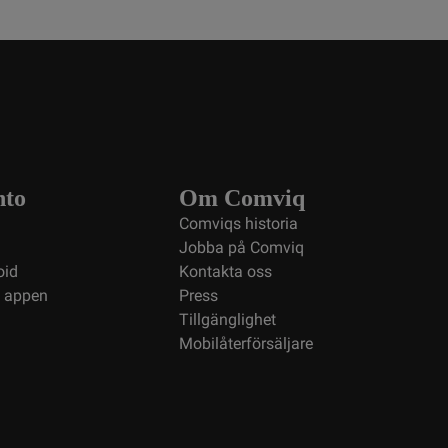
nto
Om Comviq
Comviqs historia
Jobba på Comviq
oid
Kontakta oss
i appen
Press
Tillgänglighet
Mobilåterförsäljare