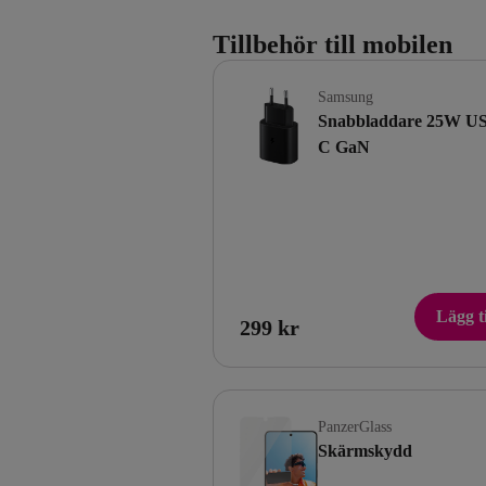
Tillbehör till mobilen
Samsung
Snabbladdare 25W U
C GaN
Lägg ti
299 kr
PanzerGlass
Skärmskydd