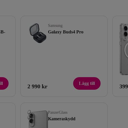
Samsung
SB-
Galaxy Buds4 Pro
ll
Lägg till
2 990 kr
399
PanzerGlass
Kameraskydd