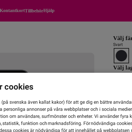
Kontantkort
Hjälp
Tillbehör
Välj fä
Svart
Välj l
r cookies
Kon
(på svenska även kallat kakor) för att ge dig en bättre använda
Ing
ra personliga annonser på våra webbplatser och i sociala medie
ation om användare, surfmönster och enheter. Vi använder fyra k
 statistik, funktion och marknadsföring. För nödvändiga cookies 
Totalt
essa cookies är nödvändiga för att innehållet på webbplatsen 