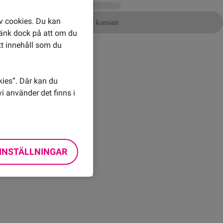
av cookies. Du kan
Gå till kassan
Tänk dock på att om du
tt innehåll som du
akt
gars ångerrätt
kies”. Där kan du
i använder det finns i
INSTÄLLNINGAR