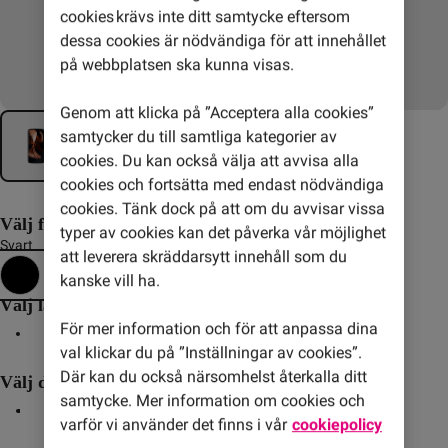
cookies krävs inte ditt samtycke eftersom
dessa cookies är nödvändiga för att innehållet
på webbplatsen ska kunna visas.
Genom att klicka på ”Acceptera alla cookies”
samtycker du till samtliga kategorier av
cookies. Du kan också välja att avvisa alla
cookies och fortsätta med endast nödvändiga
cookies. Tänk dock på att om du avvisar vissa
Välj färg
typer av cookies kan det påverka vår möjlighet
Svart
att leverera skräddarsytt innehåll som du
kanske vill ha.
Välj lagringsutrymme
För mer information och för att anpassa dina
256 GB
val klickar du på ”Inställningar av cookies”.
Där kan du också närsomhelst återkalla ditt
Välj delbetalning av mobilen
samtycke. Mer information om cookies och
36 mån
24 mån
Direkt
varför vi använder det finns i vår
cookiepolicy