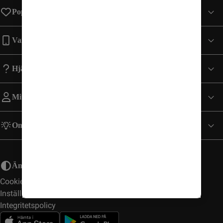
Populära sidor
Varumärken
Hjälp
Mitt Konto
Om Comviq
Ändra utseende
Cookies
Inställningar
Integritetspolicy