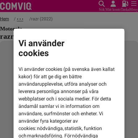
Sök
Mitt konto
Tanka
Meny
Hem
razr (2022)
• • •
Motorola
razr (2022)
Vi använder
cookies
Vi använder cookies (på svenska även kallat
kakor) för att ge dig en bättre
användarupplevelse, utföra analyser och
leverera personliga annonser på våra
webbplatser och i sociala medier. För detta
ändamål samlar vi in information om
användare, surfmönster och enheter. Vi
använder fyra kategorier av
cookies: nödvändiga, statistik, funktion
och marknadsföring. För nödvändiga