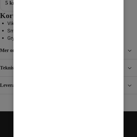
5 kr/mån
Kort om mobilen
Vikbar mobil med stor
6,7-tumsskärm
Smart Flex View-läge för t.ex. videosamtal
Grym dubbelkamera och snabb processor
Mer om Motorola razr (2022)
Teknisk specifikation
Leverans, betalning och retur