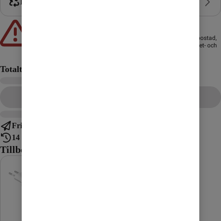
Byt in mobil
Att låna kostar pengar!
Om du inte kan betala tillbaka skulden i tid riskerar du en
betalningsanmärkning. Det kan leda till svårigheter att få hyra bostad,
teckna abonnemang och få nya lån. För stöd, vänd dig till budget- och
skuldrådgivningen i din kommun. Kontaktuppgifter finns på
konsumentverket.se
.
Totalt
Gå till kassan
Fri frakt
14 dagars ångerrätt
Tillbehör till mobilen
Celly
Mobilladdare
USB-C 25 W
GaN
Lägg till